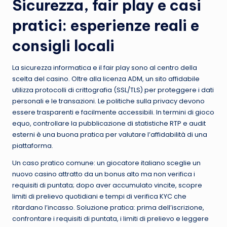
Sicurezza, fair play e casi
pratici: esperienze reali e
consigli locali
La sicurezza informatica e il fair play sono al centro della
scelta del casino. Oltre alla licenza ADM, un sito affidabile
utilizza protocolli di crittografia (SSL/TLS) per proteggere i dati
personali e le transazioni. Le politiche sulla privacy devono
essere trasparenti e facilmente accessibili. In termini di gioco
equo, controllare la pubblicazione di statistiche RTP e audit
esterni è una buona pratica per valutare l’affidabilità di una
piattaforma.
Un caso pratico comune: un giocatore italiano sceglie un
nuovo casino attratto da un bonus alto ma non verifica i
requisiti di puntata; dopo aver accumulato vincite, scopre
limiti di prelievo quotidiani e tempi di verifica KYC che
ritardano l’incasso. Soluzione pratica: prima dell’iscrizione,
confrontare i requisiti di puntata, i limiti di prelievo e leggere