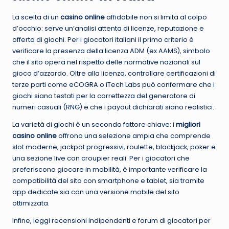
La scelta di un
casino online
affidabile non si limita al colpo
d’occhio: serve un’analisi attenta di licenze, reputazione e
offerta di giochi. Per i giocatori italiani il primo criterio è
verificare la presenza della licenza ADM (ex AAMS), simbolo
che il sito opera nel rispetto delle normative nazionali sul
gioco d’azzardo. Oltre alla licenza, controllare certificazioni di
terze parti come eCOGRA o iTech Labs può confermare che i
giochi siano testati per la correttezza del generatore di
numeri casuali (RNG) e che i payout dichiarati siano realistici.
La varietà di giochi è un secondo fattore chiave: i
migliori
casino online
offrono una selezione ampia che comprende
slot moderne, jackpot progressivi, roulette, blackjack, poker e
una sezione live con croupier reali. Per i giocatori che
preferiscono giocare in mobilità, è importante verificare la
compatibilità del sito con smartphone e tablet, sia tramite
app dedicate sia con una versione mobile del sito
ottimizzata.
Infine, leggi recensioni indipendenti e forum di giocatori per