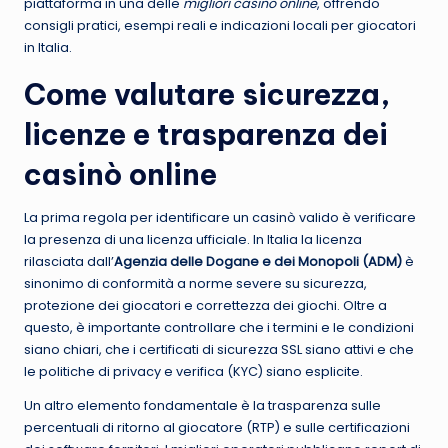
piattaforma in una delle
migliori casino online
, offrendo
consigli pratici, esempi reali e indicazioni locali per giocatori
in Italia.
Come valutare sicurezza,
licenze e trasparenza dei
casinò online
La prima regola per identificare un casinò valido è verificare
la presenza di una licenza ufficiale. In Italia la licenza
rilasciata dall’
Agenzia delle Dogane e dei Monopoli (ADM)
è
sinonimo di conformità a norme severe su sicurezza,
protezione dei giocatori e correttezza dei giochi. Oltre a
questo, è importante controllare che i termini e le condizioni
siano chiari, che i certificati di sicurezza SSL siano attivi e che
le politiche di privacy e verifica (KYC) siano esplicite.
Un altro elemento fondamentale è la trasparenza sulle
percentuali di ritorno al giocatore (RTP) e sulle certificazioni