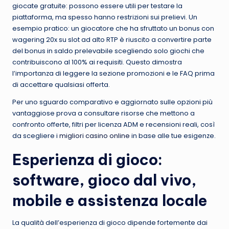
giocate gratuite: possono essere utili per testare la
piattaforma, ma spesso hanno restrizioni sui prelievi. Un
esempio pratico: un giocatore che ha sfruttato un bonus con
wagering 20x su slot ad alto RTP è riuscito a convertire parte
del bonus in saldo prelevabile scegliendo solo giochi che
contribuiscono al 100% ai requisiti. Questo dimostra
l’importanza di leggere la sezione promozioni e le FAQ prima
di accettare qualsiasi offerta.
Per uno sguardo comparativo e aggiornato sulle opzioni più
vantaggiose prova a consultare risorse che mettono a
confronto offerte, filtri per licenza ADM e recensioni reali, così
da scegliere i
migliori casino online
in base alle tue esigenze.
Esperienza di gioco:
software, gioco dal vivo,
mobile e assistenza locale
La qualità dell’esperienza di gioco dipende fortemente dai