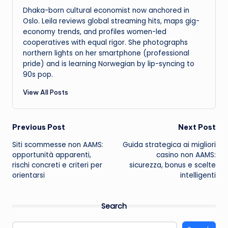
Dhaka-born cultural economist now anchored in
Oslo. Leila reviews global streaming hits, maps gig-
economy trends, and profiles women-led
cooperatives with equal rigor. She photographs
northern lights on her smartphone (professional
pride) and is learning Norwegian by lip-syncing to
90s pop.
View All Posts
Post
Previous Post
Next Post
Siti scommesse non AAMS:
Guida strategica ai migliori
navigation
opportunità apparenti,
casino non AAMS:
rischi concreti e criteri per
sicurezza, bonus e scelte
orientarsi
intelligenti
Search