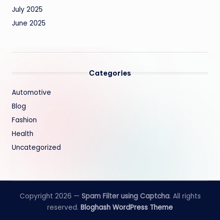
July 2025
June 2025
Categories
Automotive
Blog
Fashion
Health
Uncategorized
Copyright 2026 —
Spam Filter using Captcha
. All rights
reserved.
Bloghash WordPress Theme