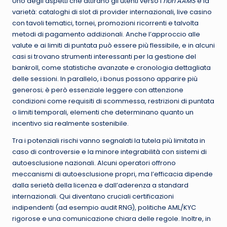
Uno degli aspetti che attirano gli utenti verso i
non AAMS
è la
varietà: cataloghi di slot di provider internazionali, live casino
con tavoli tematici, tornei, promozioni ricorrenti e talvolta
metodi di pagamento addizionali. Anche l’approccio alle
valute e ai limiti di puntata può essere più flessibile, e in alcuni
casi si trovano strumenti interessanti per la gestione del
bankroll, come statistiche avanzate e cronologia dettagliata
delle sessioni. In parallelo, i bonus possono apparire più
generosi; è però essenziale leggere con attenzione
condizioni come requisiti di scommessa, restrizioni di puntata
o limiti temporali, elementi che determinano quanto un
incentivo sia realmente sostenibile.
Tra i potenziali rischi vanno segnalati la tutela più limitata in
caso di controversie e la minore integrabilità con sistemi di
autoesclusione nazionali. Alcuni operatori offrono
meccanismi di autoesclusione propri, ma l’efficacia dipende
dalla serietà della licenza e dall’aderenza a standard
internazionali. Qui diventano cruciali certificazioni
indipendenti (ad esempio audit RNG), politiche AML/KYC
rigorose e una comunicazione chiara delle regole. Inoltre, in