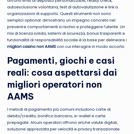
offrono limiti di deposito personalizzabili, reality check,
autoesclusione volontaria, test di autovalutazione e link a
organizzazioni di supporto. Questi strumenti non sono
semplici optional: dimostrano un impegno concreto nel
prevenire comportamenti a rischio e proteggere l’utente. Un
mix di licenza solida, sistemi di sicurezza, bonus trasparenti e
funzionalità di responsabilità sociale è la base per delineare i
migliori casino non AAMS
con cui interagire in modo accorto.
Pagamenti, giochi e casi
reali: cosa aspettarsi dai
migliori operatori non
AAMS
I metodi di pagamento più comuni includono carte di
debito/credito, bonifico bancario, e-wallet e carte
prepagate. Alcuni operatori offrono anche valute digitali,
soluzione apprezzata per velocità e privacy transazionale.