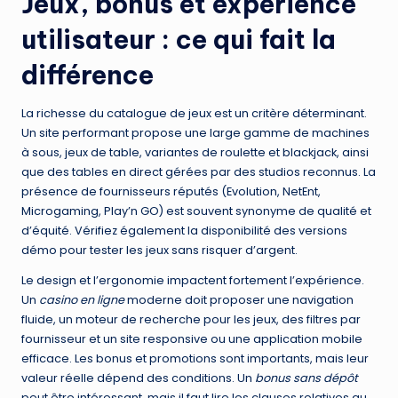
Jeux, bonus et expérience
utilisateur : ce qui fait la
différence
La richesse du catalogue de jeux est un critère déterminant.
Un site performant propose une large gamme de machines
à sous, jeux de table, variantes de roulette et blackjack, ainsi
que des tables en direct gérées par des studios reconnus. La
présence de fournisseurs réputés (Evolution, NetEnt,
Microgaming, Play’n GO) est souvent synonyme de qualité et
d’équité. Vérifiez également la disponibilité des versions
démo pour tester les jeux sans risquer d’argent.
Le design et l’ergonomie impactent fortement l’expérience.
Un
casino en ligne
moderne doit proposer une navigation
fluide, un moteur de recherche pour les jeux, des filtres par
fournisseur et un site responsive ou une application mobile
efficace. Les bonus et promotions sont importants, mais leur
valeur réelle dépend des conditions. Un
bonus sans dépôt
peut être intéressant, mais il faut lire les clauses relatives au