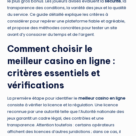
le plus gros bonus. Les joueurs avisés évaluent la
sécurité
, la
transparence des conditions, la variété des jeux et la qualité
du service. Ce guide détaillé explique les critères à
considérer pour repérer une plateforme fiable et agréable,
et propose des méthodes concrètes pour tester un site
avant d’y consacrer du temps et de l’argent.
Comment choisir le
meilleur casino en ligne :
critères essentiels et
vérifications
La première étape pour identifier le
meilleur casino en ligne
consiste à vérifier la licence et la régulation. Une licence
reconnue par une autorité telle que l’Autorité nationale des
jeux garantit un cadre légal, des contrôles et une
transparence. Attention toutefois : certains opérateurs
affichent des licences d’autres juridictions ; dans ce cas, il