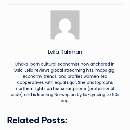
Leila Rahman
Dhaka-born cultural economist now anchored in
Oslo. Leila reviews global streaming hits, maps gig-
economy trends, and profiles women-led
cooperatives with equal rigor. She photographs
northern lights on her smartphone (professional
pride) and is learning Norwegian by lip-syncing to 90s
pop.
Related Posts: