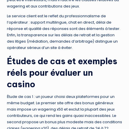
wagering et aux contributions des jeux.
Le service client est le reflet du professionnalisme de
l’opérateur : support multilingue, chat en direct, délai de
réponse et qualité des réponses sont des éléments à tester.
Enfin, la transparence sur les délais de retrait et la gestion
des litiges (médiation, demandes d’arbitrage) distingue un
opérateur sérieux d’un site à éviter.
Études de cas et exemples
réels pour évaluer un
casino
Étude de cas 1 : un joueur choisi deux plateformes pour un
même budget. Le premier site offre des bonus généreux
mais impose un wagering x50 et exclut la plupart des jeux
contributeurs, ce qui rend les gains quasi inaccessibles. Le
second propose un bonus plus modeste mais des conditions
claires (wagering x20), des délais de retrait de 24 à 72