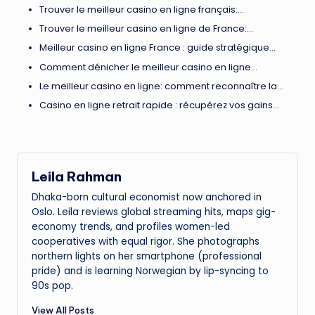
Trouver le meilleur casino en ligne français:…
Trouver le meilleur casino en ligne de France:…
Meilleur casino en ligne France : guide stratégique…
Comment dénicher le meilleur casino en ligne…
Le meilleur casino en ligne: comment reconnaître la…
Casino en ligne retrait rapide : récupérez vos gains…
Leila Rahman
Dhaka-born cultural economist now anchored in
Oslo. Leila reviews global streaming hits, maps gig-
economy trends, and profiles women-led
cooperatives with equal rigor. She photographs
northern lights on her smartphone (professional
pride) and is learning Norwegian by lip-syncing to
90s pop.
View All Posts