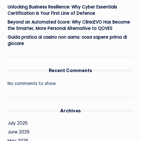
Unlocking Business Resilience: Why Cyber Essentials
Certification Is Your First Line of Defence
Beyond an Automated Score: Why ClinicEVO Has Become
the Smarter, More Personal Alternative to QOVES
Guida pratica ai casino non aams: cosa sapere prima di
giocare
Recent Comments
No comments to show.
Archives
July 2026
June 2026
May 2026