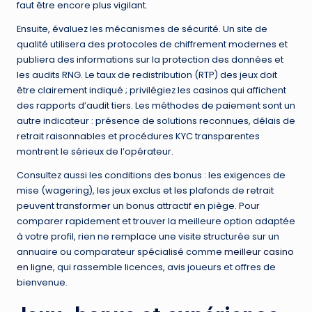
faut être encore plus vigilant.
Ensuite, évaluez les mécanismes de sécurité. Un site de
qualité utilisera des protocoles de chiffrement modernes et
publiera des informations sur la protection des données et
les audits RNG. Le taux de redistribution (RTP) des jeux doit
être clairement indiqué ; privilégiez les casinos qui affichent
des rapports d’audit tiers. Les méthodes de paiement sont un
autre indicateur : présence de solutions reconnues, délais de
retrait raisonnables et procédures KYC transparentes
montrent le sérieux de l’opérateur.
Consultez aussi les conditions des bonus : les exigences de
mise (wagering), les jeux exclus et les plafonds de retrait
peuvent transformer un bonus attractif en piège. Pour
comparer rapidement et trouver la meilleure option adaptée
à votre profil, rien ne remplace une visite structurée sur un
annuaire ou comparateur spécialisé comme
meilleur casino
en ligne
, qui rassemble licences, avis joueurs et offres de
bienvenue.