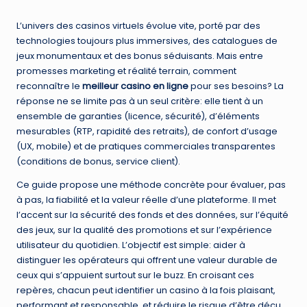
L’univers des casinos virtuels évolue vite, porté par des
technologies toujours plus immersives, des catalogues de
jeux monumentaux et des bonus séduisants. Mais entre
promesses marketing et réalité terrain, comment
reconnaître le
meilleur casino en ligne
pour ses besoins? La
réponse ne se limite pas à un seul critère: elle tient à un
ensemble de garanties (licence, sécurité), d’éléments
mesurables (RTP, rapidité des retraits), de confort d’usage
(UX, mobile) et de pratiques commerciales transparentes
(conditions de bonus, service client).
Ce guide propose une méthode concrète pour évaluer, pas
à pas, la fiabilité et la valeur réelle d’une plateforme. Il met
l’accent sur la sécurité des fonds et des données, sur l’équité
des jeux, sur la qualité des promotions et sur l’expérience
utilisateur du quotidien. L’objectif est simple: aider à
distinguer les opérateurs qui offrent une valeur durable de
ceux qui s’appuient surtout sur le buzz. En croisant ces
repères, chacun peut identifier un casino à la fois plaisant,
performant et responsable, et réduire le risque d’être déçu