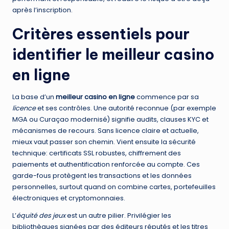
après l’inscription.
Critères essentiels pour
identifier le meilleur casino
en ligne
La base d’un
meilleur casino en ligne
commence par sa
licence
et ses contrôles. Une autorité reconnue (par exemple
MGA ou Curaçao modernisé) signifie audits, clauses KYC et
mécanismes de recours. Sans licence claire et actuelle,
mieux vaut passer son chemin. Vient ensuite la sécurité
technique: certificats SSL robustes, chiffrement des
paiements et authentification renforcée au compte. Ces
garde-fous protègent les transactions et les données
personnelles, surtout quand on combine cartes, portefeuilles
électroniques et cryptomonnaies.
L’
équité des jeux
est un autre pilier. Privilégier les
bibliothèques signées par des éditeurs réputés et les titres