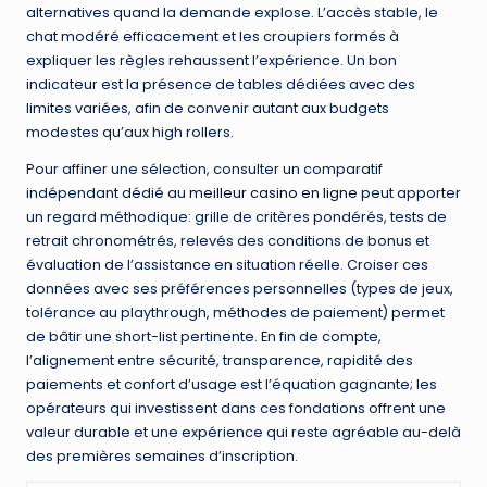
alternatives quand la demande explose. L’accès stable, le
chat modéré efficacement et les croupiers formés à
expliquer les règles rehaussent l’expérience. Un bon
indicateur est la présence de tables dédiées avec des
limites variées, afin de convenir autant aux budgets
modestes qu’aux high rollers.
Pour affiner une sélection, consulter un comparatif
indépendant dédié au
meilleur casino en ligne
peut apporter
un regard méthodique: grille de critères pondérés, tests de
retrait chronométrés, relevés des conditions de bonus et
évaluation de l’assistance en situation réelle. Croiser ces
données avec ses préférences personnelles (types de jeux,
tolérance au playthrough, méthodes de paiement) permet
de bâtir une short-list pertinente. En fin de compte,
l’alignement entre sécurité, transparence, rapidité des
paiements et confort d’usage est l’équation gagnante; les
opérateurs qui investissent dans ces fondations offrent une
valeur durable et une expérience qui reste agréable au-delà
des premières semaines d’inscription.