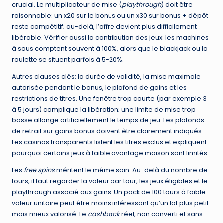
crucial. Le multiplicateur de mise (
playthrough
) doit être
raisonnable: un x20 sur le bonus ou un x30 sur bonus + dépôt
reste compétitif; au-delà, l’offre devient plus difficilement
libérable. Vérifier aussi la contribution des jeux: les machines
à sous comptent souvent à 100%, alors que le blackjack ou la
roulette se situent parfois à 5-20%.
Autres clauses clés: la durée de validité, la mise maximale
autorisée pendant le bonus, le plafond de gains et les
restrictions de titres. Une fenêtre trop courte (par exemple 3
à 5 jours) complique la libération; une limite de mise trop
basse allonge artificiellement le temps de jeu. Les plafonds
de retrait sur gains bonus doivent être clairement indiqués.
Les casinos transparents listent les titres exclus et expliquent
pourquoi certains jeux à faible avantage maison sont limités.
Les
free spins
méritent le même soin. Au-delà du nombre de
tours, il faut regarder la valeur par tour, les jeux éligibles et le
playthrough associé aux gains. Un pack de 100 tours à faible
valeur unitaire peut être moins intéressant qu’un lot plus petit
mais mieux valorisé. Le
cashback
réel, non converti et sans