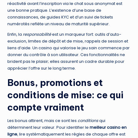
réactivité avant l’inscription via le chat sous anonymat est
une bonne pratique. L’existence d’une base de
connaissances, de guides KYC et d’un suivi de tickets
numérotés reflète un niveau de maturité supérieur.
Enfin, la
responsabilité
est un marqueur fort: outils d’auto-
exclusion, limites de dépôt et de mise, rappels de session et
liens d’aide. Un casino qui valorise le jeu sain commence par
donner du contrôle à son utilisateur. Ces fonctionnalités ne
brident pas le plaisir; elles assurent un cadre durable pour
apprécier l’offre sur le long terme.
Bonus, promotions et
conditions de mise: ce qui
compte vraiment
Les bonus attirent, mais ce sont les
conditions
qui
déterminent leur valeur. Pour identifier le
meilleur casino en
ligne
, lire systématiquement les règles de chaque offre est