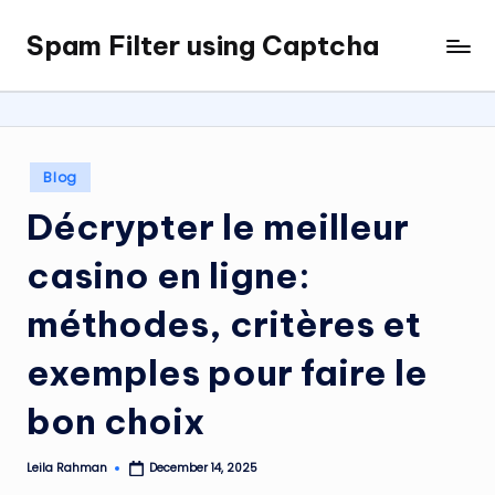
Spam Filter using Captcha
Skip
to
content
Posted
Blog
in
Décrypter le meilleur
casino en ligne:
méthodes, critères et
exemples pour faire le
bon choix
Leila Rahman
December 14, 2025
Posted
by