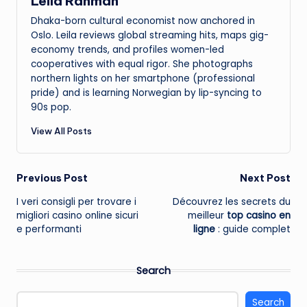
Leila Rahman
Dhaka-born cultural economist now anchored in
Oslo. Leila reviews global streaming hits, maps gig-
economy trends, and profiles women-led
cooperatives with equal rigor. She photographs
northern lights on her smartphone (professional
pride) and is learning Norwegian by lip-syncing to
90s pop.
View All Posts
Post
Previous Post
Next Post
I veri consigli per trovare i
Découvrez les secrets du
navigation
migliori casino online sicuri
meilleur
top casino en
e performanti
ligne
: guide complet
Search
Search