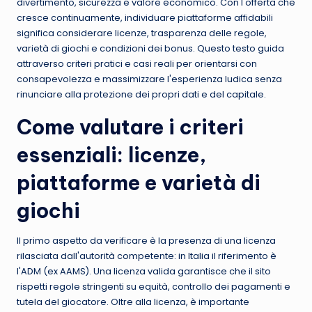
divertimento, sicurezza e valore economico. Con l'offerta che
cresce continuamente, individuare piattaforme affidabili
significa considerare licenze, trasparenza delle regole,
varietà di giochi e condizioni dei bonus. Questo testo guida
attraverso criteri pratici e casi reali per orientarsi con
consapevolezza e massimizzare l'esperienza ludica senza
rinunciare alla protezione dei propri dati e del capitale.
Come valutare i criteri
essenziali: licenze,
piattaforme e varietà di
giochi
Il primo aspetto da verificare è la presenza di una licenza
rilasciata dall'autorità competente: in Italia il riferimento è
l'ADM (ex AAMS). Una licenza valida garantisce che il sito
rispetti regole stringenti su equità, controllo dei pagamenti e
tutela del giocatore. Oltre alla licenza, è importante