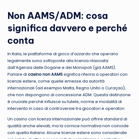
Non AAMS/ADM: cosa
significa davvero e perché
conta
In Italia, le piattaforme di gioco d’azzardo che operano
legalmente sono sottoposte alla licenza rilasciata
dall’Agenzia delle Dogane e dei Monopoli (già AAMS).
Parlare di
casino non AAMS
significa riferirsi a operatori con
licenze estere, come quelle emesse da autorità
internazionali (ad esempio Malta, Regno Unito o Curaçao),
che non dispongono di concessione ADM. Questa distinzione
è cruciale perché influisce su tutele, norme e modalità di
intervento in caso di controversie tra giocatori e operatori.
Un casino con licenza internazionale può offrire standard di
qualità anche elevati, ma la cornice normativa non coincide
con quella italiana. Alcune licenze estere sono considerate