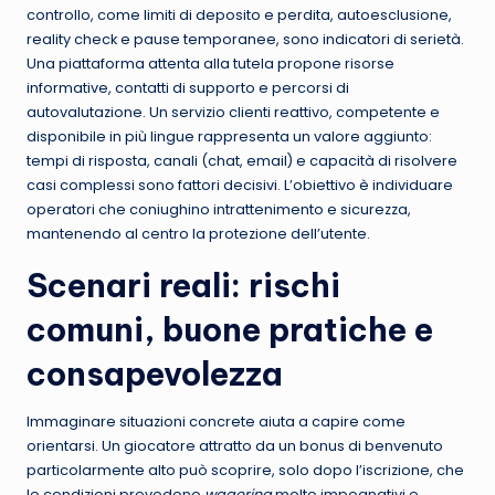
controllo, come limiti di deposito e perdita, autoesclusione,
reality check e pause temporanee, sono indicatori di serietà.
Una piattaforma attenta alla tutela propone risorse
informative, contatti di supporto e percorsi di
autovalutazione. Un servizio clienti reattivo, competente e
disponibile in più lingue rappresenta un valore aggiunto:
tempi di risposta, canali (chat, email) e capacità di risolvere
casi complessi sono fattori decisivi. L’obiettivo è individuare
operatori che coniughino intrattenimento e sicurezza,
mantenendo al centro la protezione dell’utente.
Scenari reali: rischi
comuni, buone pratiche e
consapevolezza
Immaginare situazioni concrete aiuta a capire come
orientarsi. Un giocatore attratto da un bonus di benvenuto
particolarmente alto può scoprire, solo dopo l’iscrizione, che
le condizioni prevedono
wagering
molto impegnativi e