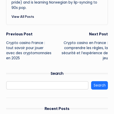
pride) and is learning Norwegian by lip-syncing to
90s pop.
View All Posts
Post
Previous Post
Next Post
Crypto casino France :
Crypto casino en France :
navigation
tout savoir pour jouer
comprendre les règles, la
avec des cryptomonnaies
sécurité et l’expérience de
en 2025
jeu
Search
Search
Recent Posts