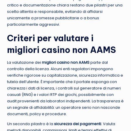
critico e documentazione chiara restano due pilastri per una
scelta attenta e responsabile, evitando di affidarsi
unicamente a promesse pubblicitarie o a bonus
particolarmente aggressivi.
Criteri per valutare i
migliori casino non AAMS
La valutazione dei
migliori casino non AAMS
parte dal
controllo della licenza. Alcuni enti regolatori impongono
verifiche rigorose su capitalizzazione, sicurezza informatica e
tutela dell’utente. È importante che il portale esponga con
chiarezza i dati di licenza, i controlli sul generatore di numeri
casuali (RNG) e i valori RTP dei giochi, possibilmente con
audit provenienti da laboratori indipendenti. La trasparenza è
un segnale di affidabilità: un operatore serio non nasconde
documenti, policy e procedure.
Un secondo pilastro è la
sicurezza dei pagamenti
. Valuta
metodi disponibili, commissioni, limiti e tempi effettivi di