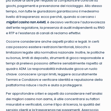
più solide di altre per requisiti di
compliance
e controlli su
giochi, pagamenti e prevenzione del riciclaggio. Allo stesso
tempo, non tutte le giurisdizioni garantiscono il medesimo
livello di trasparenza: ecco perché, quando si cercano i
migliori casino non AAMS
, è decisivo verificare l’autorevolezza
dell’ente regolatore, la presenza di audit indipendenti su RNG
e RTP e l’esistenza di canali di reclamo effettivi.
Occorre considerare anche aspetti pratici e legali. In certi
casi possono esistere restrizioni territoriali, blocchi o
limitazioni legate alla normativa nazionale. Inoltre, le politiche
su bonus, limiti di deposito, strumenti di gioco responsabile e
tempi di prelievo possono differire sensibilmente rispetto al
quadro ADM. La responsabilità individuale gioca un ruolo
chiave: conoscere i propri limiti, leggere accuratamente
Termini e Condizioni e verificare identità e reputazione della
piattaforma riduce i rischi e aiuta a proteggersi.
Per approfondire criteri e aspetti da considerare nell’analisi
dei
migliori casino non aams
, è utile concentrarsi su fattori
misurabili e verificabili, come il tipo di licenza, la qualità del
servizio clienti e la trasparenza nei pagamenti. Approccio