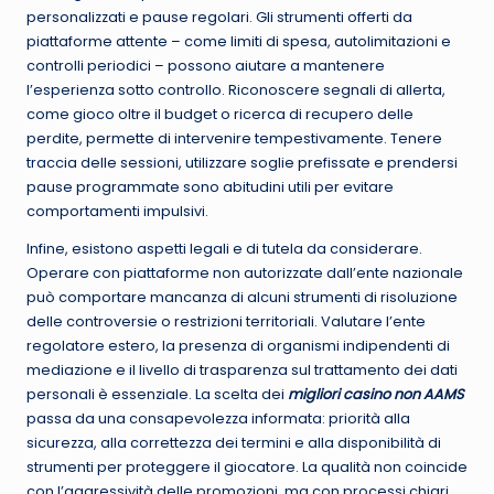
personalizzati e pause regolari. Gli strumenti offerti da
piattaforme attente – come limiti di spesa, autolimitazioni e
controlli periodici – possono aiutare a mantenere
l’esperienza sotto controllo. Riconoscere segnali di allerta,
come gioco oltre il budget o ricerca di recupero delle
perdite, permette di intervenire tempestivamente. Tenere
traccia delle sessioni, utilizzare soglie prefissate e prendersi
pause programmate sono abitudini utili per evitare
comportamenti impulsivi.
Infine, esistono aspetti legali e di tutela da considerare.
Operare con piattaforme non autorizzate dall’ente nazionale
può comportare mancanza di alcuni strumenti di risoluzione
delle controversie o restrizioni territoriali. Valutare l’ente
regolatore estero, la presenza di organismi indipendenti di
mediazione e il livello di trasparenza sul trattamento dei dati
personali è essenziale. La scelta dei
migliori casino non AAMS
passa da una consapevolezza informata: priorità alla
sicurezza, alla correttezza dei termini e alla disponibilità di
strumenti per proteggere il giocatore. La qualità non coincide
con l’aggressività delle promozioni, ma con processi chiari,