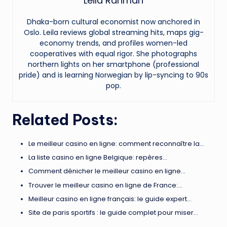
Leila Rahman
Dhaka-born cultural economist now anchored in
Oslo. Leila reviews global streaming hits, maps gig-
economy trends, and profiles women-led
cooperatives with equal rigor. She photographs
northern lights on her smartphone (professional
pride) and is learning Norwegian by lip-syncing to 90s
pop.
Related Posts:
Le meilleur casino en ligne: comment reconnaître la…
La liste casino en ligne Belgique: repères…
Comment dénicher le meilleur casino en ligne…
Trouver le meilleur casino en ligne de France:…
Meilleur casino en ligne français: le guide expert…
Site de paris sportifs : le guide complet pour miser…