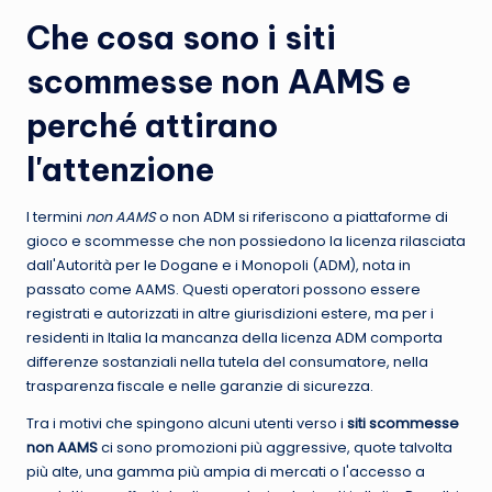
Che cosa sono i
siti
scommesse non AAMS
e
perché attirano
l'attenzione
I termini
non AAMS
o non ADM si riferiscono a piattaforme di
gioco e scommesse che non possiedono la licenza rilasciata
dall'Autorità per le Dogane e i Monopoli (ADM), nota in
passato come AAMS. Questi operatori possono essere
registrati e autorizzati in altre giurisdizioni estere, ma per i
residenti in Italia la mancanza della licenza ADM comporta
differenze sostanziali nella tutela del consumatore, nella
trasparenza fiscale e nelle garanzie di sicurezza.
Tra i motivi che spingono alcuni utenti verso i
siti scommesse
non AAMS
ci sono promozioni più aggressive, quote talvolta
più alte, una gamma più ampia di mercati o l'accesso a