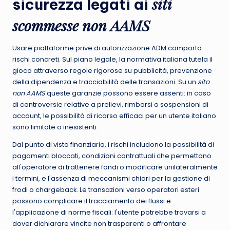
siti
sicurezza legati ai
scommesse non AAMS
Usare piattaforme prive di autorizzazione ADM comporta
rischi concreti. Sul piano legale, la normativa italiana tutela il
gioco attraverso regole rigorose su pubblicità, prevenzione
della dipendenza e tracciabilità delle transazioni. Su un
sito
non AAMS
queste garanzie possono essere assenti: in caso
di controversie relative a prelievi, rimborsi o sospensioni di
account, le possibilità di ricorso efficaci per un utente italiano
sono limitate o inesistenti.
Dal punto di vista finanziario, i rischi includono la possibilità di
pagamenti bloccati, condizioni contrattuali che permettono
all'operatore di trattenere fondi o modificare unilateralmente
i termini, e l'assenza di meccanismi chiari per la gestione di
frodi o chargeback. Le transazioni verso operatori esteri
possono complicare il tracciamento dei flussi e
l'applicazione di norme fiscali: l'utente potrebbe trovarsi a
dover dichiarare vincite non trasparenti o affrontare