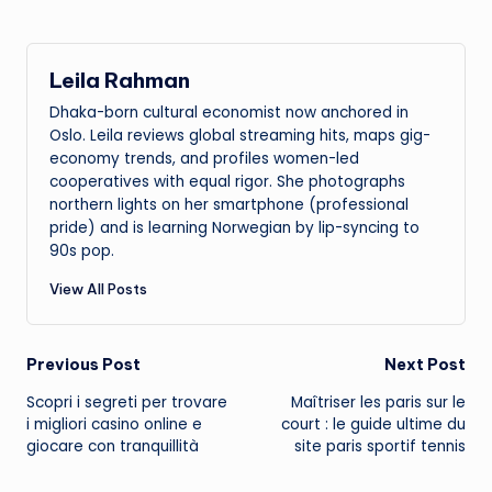
Leila Rahman
Dhaka-born cultural economist now anchored in
Oslo. Leila reviews global streaming hits, maps gig-
economy trends, and profiles women-led
cooperatives with equal rigor. She photographs
northern lights on her smartphone (professional
pride) and is learning Norwegian by lip-syncing to
90s pop.
View All Posts
Post
Previous Post
Next Post
Scopri i segreti per trovare
Maîtriser les paris sur le
navigation
i migliori casino online e
court : le guide ultime du
giocare con tranquillità
site paris sportif tennis