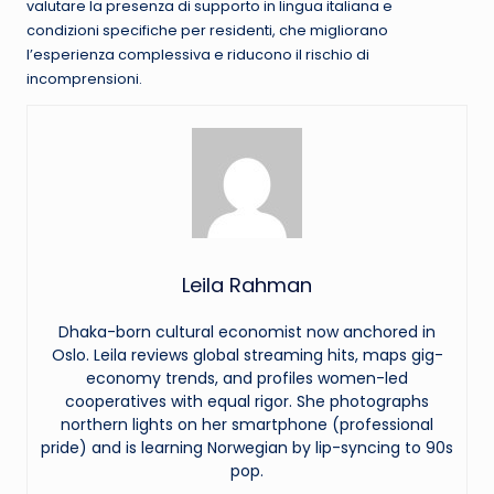
valutare la presenza di supporto in lingua italiana e
condizioni specifiche per residenti, che migliorano
l’esperienza complessiva e riducono il rischio di
incomprensioni.
Leila Rahman
Dhaka-born cultural economist now anchored in
Oslo. Leila reviews global streaming hits, maps gig-
economy trends, and profiles women-led
cooperatives with equal rigor. She photographs
northern lights on her smartphone (professional
pride) and is learning Norwegian by lip-syncing to 90s
pop.