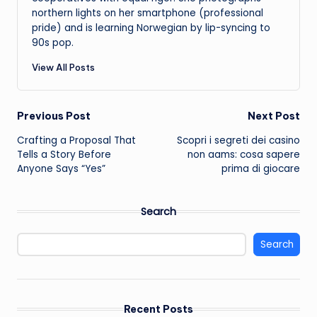
northern lights on her smartphone (professional
pride) and is learning Norwegian by lip-syncing to
90s pop.
View All Posts
Post
Previous Post
Next Post
Crafting a Proposal That
Scopri i segreti dei casino
navigation
Tells a Story Before
non aams: cosa sapere
Anyone Says “Yes”
prima di giocare
Search
Search
Recent Posts