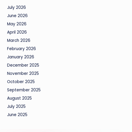
July 2026
June 2026
May 2026
April 2026
March 2026
February 2026
January 2026
December 2025
November 2025
October 2025
September 2025
August 2025
July 2025
June 2025