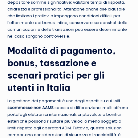
depositare somme significative: valutare tempi di risposta,
chiarezza e professionalità. Attenzione anche alle clausole
che limitano i prelievi o impongono condizioni difficili per
l’ottenimento dei bonus. Infine, conservare screenshot delle
comunicazioni e delle transazioni può essere determinante
nel caso sorgano controversie.
Modalità di pagamento,
bonus, tassazione e
scenari pratici per gli
utenti in Italia
La gestione dei pagamenti è uno degli aspetti su cui i
siti
scommesse non AAMS
spesso si differenziano: molti offrono
portafogli elettronici internazionali, criptovalute o bonifici
esteri che possono risultare più veloci o meno soggetti a
limiti rispetto agli operatori ADM. Tuttavia, queste soluzioni
comportano considerazioni di sicurezza e tracciabilità: è