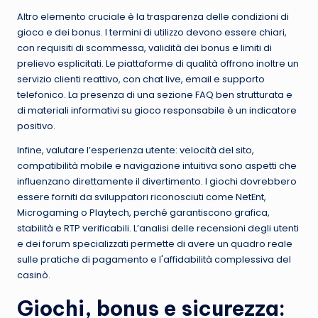
Altro elemento cruciale è la trasparenza delle condizioni di
gioco e dei bonus. I termini di utilizzo devono essere chiari,
con requisiti di scommessa, validità dei bonus e limiti di
prelievo esplicitati. Le piattaforme di qualità offrono inoltre un
servizio clienti reattivo, con chat live, email e supporto
telefonico. La presenza di una sezione FAQ ben strutturata e
di materiali informativi su gioco responsabile è un indicatore
positivo.
Infine, valutare l’esperienza utente: velocità del sito,
compatibilità mobile e navigazione intuitiva sono aspetti che
influenzano direttamente il divertimento. I giochi dovrebbero
essere forniti da sviluppatori riconosciuti come NetEnt,
Microgaming o Playtech, perché garantiscono grafica,
stabilità e RTP verificabili. L’analisi delle recensioni degli utenti
e dei forum specializzati permette di avere un quadro reale
sulle pratiche di pagamento e l'affidabilità complessiva del
casinò.
Giochi, bonus e sicurezza: