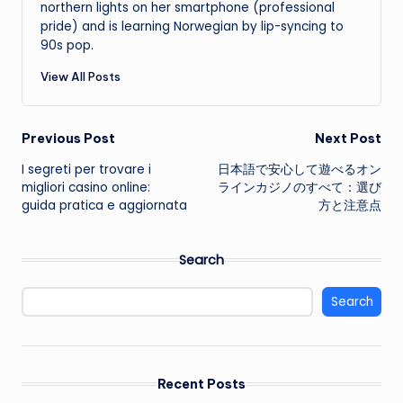
northern lights on her smartphone (professional
pride) and is learning Norwegian by lip-syncing to
90s pop.
View All Posts
Post
Previous Post
Next Post
I segreti per trovare i
日本語で安心して遊べるオン
navigation
migliori casino online:
ラインカジノのすべて：選び
guida pratica e aggiornata
方と注意点
Search
Search
Recent Posts