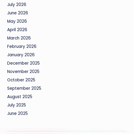
July 2026
June 2026
May 2026
April 2026
March 2026
February 2026
January 2026
December 2025
November 2025
October 2025
September 2025
August 2025
July 2025
June 2025