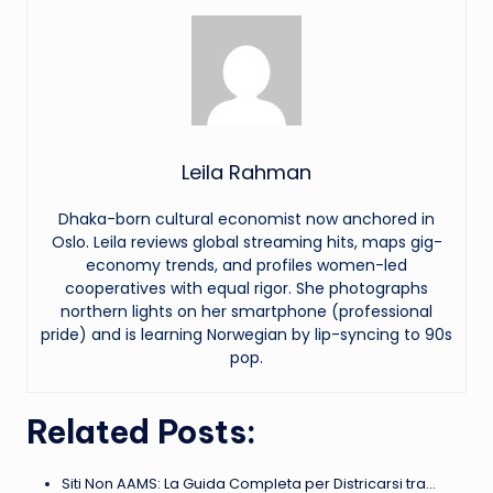
Leila Rahman
Dhaka-born cultural economist now anchored in
Oslo. Leila reviews global streaming hits, maps gig-
economy trends, and profiles women-led
cooperatives with equal rigor. She photographs
northern lights on her smartphone (professional
pride) and is learning Norwegian by lip-syncing to 90s
pop.
Related Posts:
Siti Non AAMS: La Guida Completa per Districarsi tra…