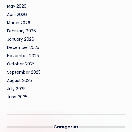
May 2026
April 2026
March 2026
February 2026
January 2026
December 2025
November 2025
October 2025
September 2025
August 2025
July 2025
June 2025
Categories