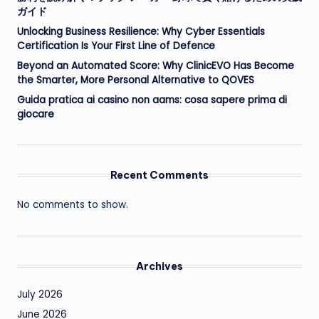
ガイド
Unlocking Business Resilience: Why Cyber Essentials
Certification Is Your First Line of Defence
Beyond an Automated Score: Why ClinicEVO Has Become
the Smarter, More Personal Alternative to QOVES
Guida pratica ai casino non aams: cosa sapere prima di
giocare
Recent Comments
No comments to show.
Archives
July 2026
June 2026