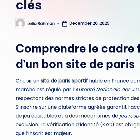
clés
December 26, 2025
Leila Rahman
Posted
by
Comprendre le cadre fr
d’un bon site de paris
Choisir un
site de paris sportif
fiable en France co
marché est régulé par l’
Autorité Nationale des Je
respectant des normes strictes de protection des j
S’inscrire sur une plateforme agréée garantit l’ac
de jeu équitables et à des mécanismes de
jeu res
exclusion. La vérification d’identité (KYC) est obli
que l’inscrit est majeur.