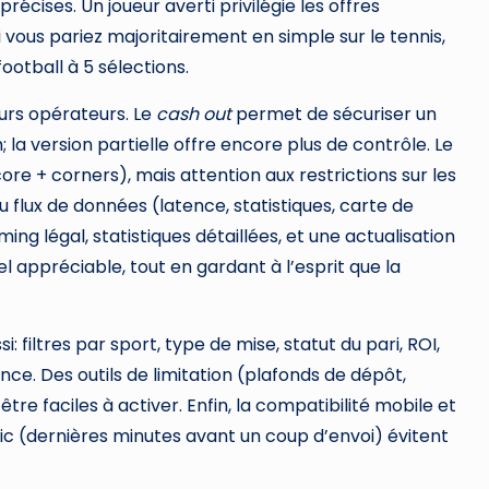
récises. Un joueur averti privilégie les offres
 vous pariez majoritairement en simple sur le tennis,
ootball à 5 sélections.
eurs opérateurs. Le
cash out
permet de sécuriser un
; la version partielle offre encore plus de contrôle. Le
re + corners), mais attention aux restrictions sur les
 du flux de données (latence, statistiques, carte de
ing légal, statistiques détaillées, et une actualisation
 appréciable, tout en gardant à l’esprit que la
si: filtres par sport, type de mise, statut du pari, ROI,
e. Des outils de limitation (plafonds de dépôt,
e faciles à activer. Enfin, la compatibilité mobile et
afic (dernières minutes avant un coup d’envoi) évitent