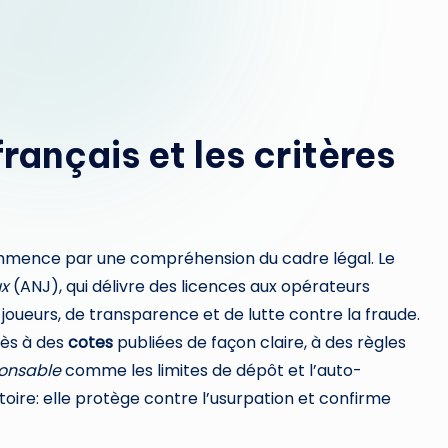
ançais et les critères
mmence par une compréhension du cadre légal. Le
ux
(ANJ), qui délivre des licences aux opérateurs
oueurs, de transparence et de lutte contre la fraude.
cès à des
cotes
publiées de façon claire, à des règles
ponsable
comme les limites de dépôt et l’auto-
gatoire: elle protège contre l’usurpation et confirme