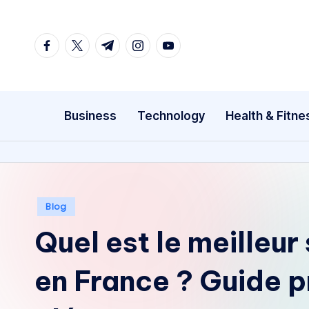
Skip
facebook.com
twitter.com
t.me
instagram.com
youtube.com
to
content
Business
Technology
Health & Fitne
Posted
Blog
in
Quel est le meilleur 
en France ? Guide p