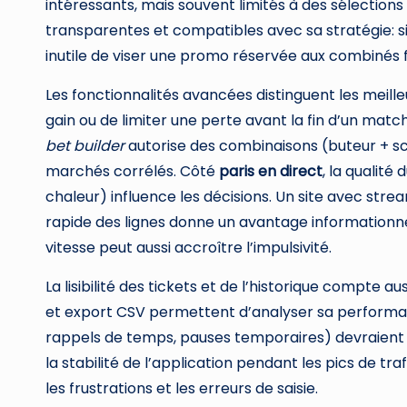
intéressants, mais souvent limités à des sélections p
transparentes et compatibles avec sa stratégie: si
inutile de viser une promo réservée aux combinés f
Les fonctionnalités avancées distinguent les meill
gain ou de limiter une perte avant la fin d’un match
bet builder
autorise des combinaisons (buteur + sco
marchés corrélés. Côté
paris en direct
, la qualité
chaleur) influence les décisions. Un site avec stream
rapide des lignes donne un avantage informationnel
vitesse peut aussi accroître l’impulsivité.
La lisibilité des tickets et de l’historique compte aus
et export CSV permettent d’analyser sa performanc
rappels de temps, pauses temporaires) devraient êtr
la stabilité de l’application pendant les pics de tr
les frustrations et les erreurs de saisie.