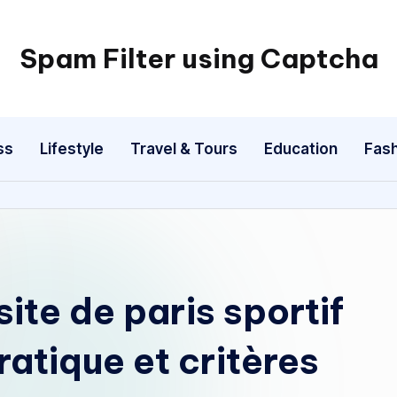
Spam Filter using Captcha
ss
Lifestyle
Travel & Tours
Education
Fash
site de paris sportif
ratique et critères