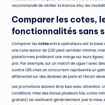
recommandé de vérifier la licence ANJ, les modalité
Comparer les cotes, le
fonctionnalités sans s
Comparer les
cotes
entre opérateurs est la base 
une cote autour de 2,00 peut sembler minime, mai
plateformes prélèvent une marge sur leurs lignes
prix. Par exemple, sur un match de Ligue 1 avec des 
contre 1,95 chez un concurrent représente un gain
différentiel sur des dizaines de paris et l’écart devi
Les promotions doivent être lues avec attention. 
conditions: mise des bonus plusieurs fois, cotes min
gratuits) ne restituent généralement pas la mise, 