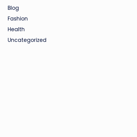
Blog
Fashion
Health
Uncategorized