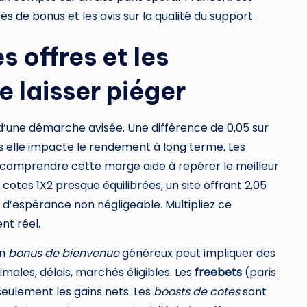
s de bonus et les avis sur la qualité du support.
s offres et les
e laisser piéger
d’une démarche avisée. Une différence de 0,05 sur
s elle impacte le rendement à long terme. Les
; comprendre cette marge aide à repérer le meilleur
cotes 1X2 presque équilibrées, un site offrant 2,05
 d’espérance non négligeable. Multipliez ce
ent réel.
Un
bonus de bienvenue
généreux peut impliquer des
imales, délais, marchés éligibles. Les
freebets
(paris
seulement les gains nets. Les
boosts de cotes
sont