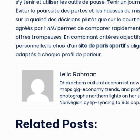
s’y tenir et utiliser les outils de pause. Tenir un jour
Éviter la poursuite des pertes et les hausses de m
sur la qualité des décisions plutôt que sur le cour
agréés par l’
ANJ
permet de comparer rapidement et
offres trompeuses. En combinant critères objectifs (
personnelle, le choix d’un
site de paris sportif
s’ali
adaptés à chaque profil de parieur.
Leila Rahman
Dhaka-born cultural economist now an
maps gig-economy trends, and profi
photographs northern lights on her s
Norwegian by lip-syncing to 90s pop.
Related Posts: