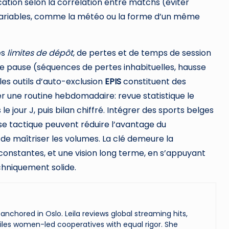
location selon la corrélation entre matchs (éviter
ariables, comme la météo ou la forme d’un même
es
limites de dépôt
, de pertes et de temps de session
 de pause (séquences de pertes inhabituelles, hausse
les outils d’auto-exclusion
EPIS
constituent des
er une routine hebdomadaire: revue statistique le
e jour J, puis bilan chiffré. Intégrer des sports belges
yse tactique peuvent réduire l’avantage du
e maîtriser les volumes. La clé demeure la
nstantes, et une vision long terme, en s’appuyant
chniquement solide.
chored in Oslo. Leila reviews global streaming hits,
les women-led cooperatives with equal rigor. She