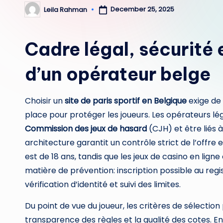
December 25, 2025
Leila Rahman
Posted
by
Cadre légal, sécurité 
d’un opérateur belge
Choisir un
site de paris sportif en Belgique
exige de
place pour protéger les joueurs. Les opérateurs lé
Commission des jeux de hasard
(CJH) et être liés 
architecture garantit un contrôle strict de l’offre e
est de 18 ans, tandis que les jeux de casino en lign
matière de prévention: inscription possible au regi
vérification d’identité et suivi des limites.
Du point de vue du joueur, les critères de sélection 
transparence des règles et la qualité des cotes. En