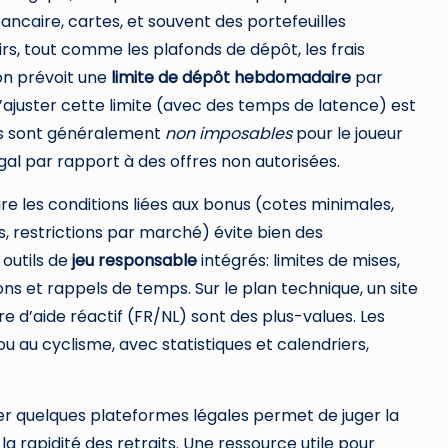
ancaire, cartes, et souvent des portefeuilles
airs, tout comme les plafonds de dépôt, les frais
ion prévoit une
limite de dépôt hebdomadaire
par
é d’ajuster cette limite (avec des temps de latence) est
tifs sont généralement
non imposables
pour le joueur
légal par rapport à des offres non autorisées.
ire les conditions liées aux bonus (cotes minimales,
s, restrictions par marché) évite bien des
outils de
jeu responsable
intégrés: limites de mises,
ns et rappels de temps. Sur le plan technique, un site
re d’aide réactif (FR/NL) sont des plus-values. Les
 ou au cyclisme, avec statistiques et calendriers,
r quelques plateformes légales permet de juger la
a rapidité des retraits. Une ressource utile pour