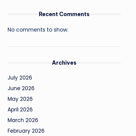
Recent Comments
No comments to show.
Archives
July 2026
June 2026
May 2026
April 2026
March 2026
February 2026