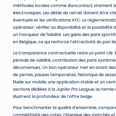
méthodes locales comme
Bancontact
, virement b
électroniques. Les délais de retrait doivent être cl
éventuels et les vérifications KYC. La réglementat
opérateur; vérifier sa disponibilité et la possibilit
un marqueur de fiabilité. Les gains des paris spor
en Belgique, ce qui renforce l’attractivité du pari 
La transparence contractuelle reste un point clé: l
période de validité, contribution des paris système
déconvenues. Un bon opérateur met en avant des 
de pertes, pauses temporaires, historique de sessio
fluide sur mobile, une application stable et un cent
sections dédiées à la
Jupiler Pro League
, au tennis
illustrent la profondeur de l’offre belge.
Pour benchmarker la qualité d’ensemble, compare
compétitivité des cotes, l’étendue des marchés et l