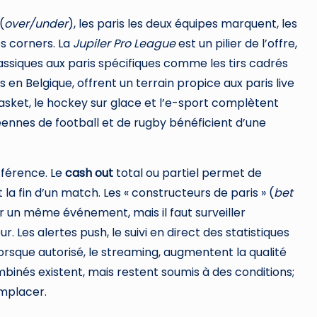
(
over/under
), les paris les deux équipes marquent, les
les corners. La
Jupiler Pro League
est un pilier de l’offre,
ssiques aux paris spécifiques comme les tirs cadrés
s en Belgique, offrent un terrain propice aux paris live
asket, le hockey sur glace et l’e-sport complètent
éennes de football et de rugby bénéficient d’une
fférence. Le
cash out
total ou partiel permet de
la fin d’un match. Les « constructeurs de paris » (
bet
r un même événement, mais il faut surveiller
 Les alertes push, le suivi en direct des statistiques
lorsque autorisé, le streaming, augmentent la qualité
binés existent, mais restent soumis à des conditions;
emplacer.