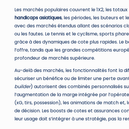
Les marchés populaires couvrent le 1X2, les totaux 
handicaps asiatiques
, les périodes, les buteurs et 
avec des marchés étendus allant des scénarios cla
ou les fautes. Le tennis et le cyclisme, sports phare
grâce à des dynamiques de cote plus rapides. Le b
l’offre, tandis que les grandes compétitions europ
profondeur de marchés supérieure.
Au-delà des marchés, les fonctionnalités font la di
sécuriser un bénéfice ou de limiter une perte avant 
builder
) autorisent des combinés personnalisés su
l’augmentation de la marge intégrée par l’opérateur.
(xG, tirs, possession), les animations de match et, 
de décision. Les boosts de cotes et assurances com
leur usage doit s’intégrer à une stratégie, pas la r