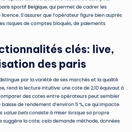
paris sportif Belgique
, qui permet de cadrer les
e licence. S’assurer que l’opérateur figure bien auprès
les risques de comptes bloqués, de paiements
tionnalités clés: live,
isation des paris
stingue par la variété de ses marchés et la qualité
 rend la lecture intuitive: une cote de 2,10 équivaut à
0). Comparer des cotes entre opérateurs peut sembler
e baisse de rendement d’environ 5 %, ce qui impacte
es
value bets
consiste à miser lorsque sa propre
 que suggère la cote; cela demande méthode, données