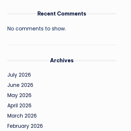
Recent Comments
No comments to show.
Archives
July 2026
June 2026
May 2026
April 2026
March 2026
February 2026