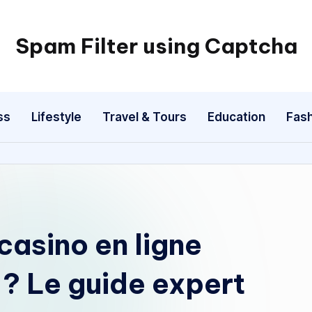
Spam Filter using Captcha
ss
Lifestyle
Travel & Tours
Education
Fash
 casino en ligne
 ? Le guide expert