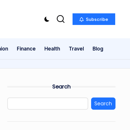
Subscribe
ion
Finance
Health
Travel
Blog
Search
Search