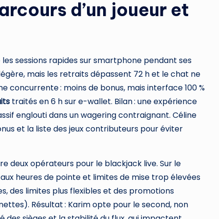
arcours d’un joueur et
légie les sessions rapides sur smartphone pendant ses
 légère, mais les retraits dépassent 72 h et le chat ne
me concurrente : moins de bonus, mais interface 100 %
its
traités en 6 h sur e-wallet. Bilan : une expérience
ssif englouti dans un wagering contraignant. Céline
nus et la liste des jeux contributeurs pour éviter
re deux opérateurs pour le blackjack live. Sur le
aux heures de pointe et limites de mise trop élevées
s, des limites plus flexibles et des promotions
nettes). Résultat : Karim opte pour le second, non
é des sièges et la stabilité du flux, qui impactent