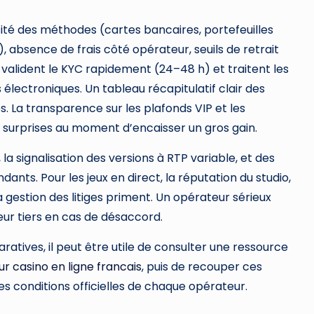
rsité des méthodes (cartes bancaires, portefeuilles
, absence de frais côté opérateur, seuils de retrait
s valident le KYC rapidement (24–48 h) et traitent les
s électroniques. Un tableau récapitulatif clair des
s. La transparence sur les plafonds VIP et les
 surprises au moment d’encaisser un gros gain.
, la signalisation des versions à RTP variable, et des
ants. Pour les jeux en direct, la réputation du studio,
 la gestion des litiges priment. Un opérateur sérieux
r tiers en cas de désaccord.
ives, il peut être utile de consulter une ressource
ur casino en ligne francais
, puis de recouper ces
 les conditions officielles de chaque opérateur.