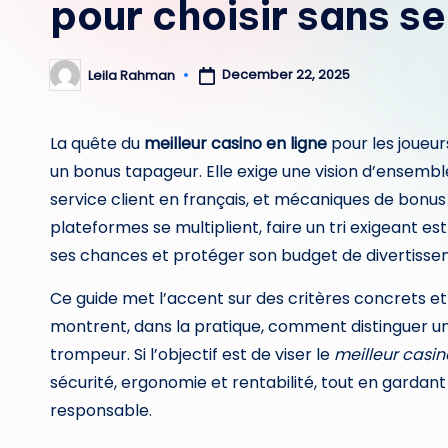
pour choisir sans s
December 22, 2025
Leila Rahman
Posted
by
La quête du
meilleur casino en ligne
pour les joueur
un bonus tapageur. Elle exige une vision d’ensembl
service client en français, et mécaniques de bonu
plateformes se multiplient, faire un tri exigeant es
ses chances et protéger son budget de divertisse
Ce guide met l’accent sur des critères concrets et 
montrent, dans la pratique, comment distinguer une 
trompeur. Si l’objectif est de viser le
meilleur casin
sécurité, ergonomie et rentabilité, tout en gardant à 
responsable.