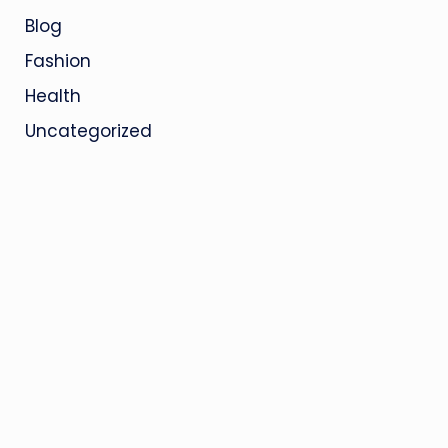
Blog
Fashion
Health
Uncategorized