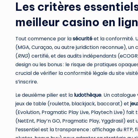
Les critères essentiels
meilleur casino en lig
Tout commence par la
sécurité
et la conformité. 
(MGA, Curaçao, ou autre juridiction reconnue), un
(
RNG
) certifié, et des audits indépendants (eCOGR
design ou les bonus : le risque de pratiques opaque
crucial de vérifier la conformité légale du site visi
s’inscrire.
Le deuxième pilier est la
ludothèque
. Un catalogue
jeux de table (roulette, blackjack, baccarat) et
jeu
(Evolution, Pragmatic Play Live, Playtech Live) fai
(NetEnt, Play’n GO, Pragmatic Play, Yggdrasil) est u
l’essentiel est la transparence : affichage du RTP, 