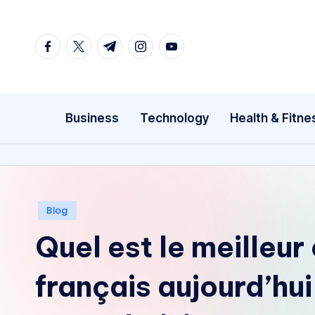
Skip
facebook.com
twitter.com
t.me
instagram.com
youtube.com
to
content
Business
Technology
Health & Fitne
Posted
Blog
in
Quel est le meilleur
français aujourd’hui