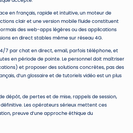
isque accepté.
face en français, rapide et intuitive, un moteur de
ctions clair et une version mobile fluide constituent
désormais des web-apps légères ou des applications
ssions en direct stables même sur réseau 4G.
4/7 par chat en direct, email, parfois téléphone, et
utes en période de pointe. Le personnel doit maîtriser
fications) et proposer des solutions concrètes, pas des
nçais, d’un glossaire et de tutoriels vidéo est un plus
 de dépôt, de pertes et de mise, rappels de session,
 définitive. Les opérateurs sérieux mettent ces
sation, preuve d’une approche éthique du