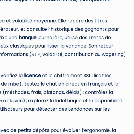
é et volatilité moyenne. Elle repère des titres
pérateur, et consulte l’historique des gagnants pour
fixe une
banque
journalière, utilise des limites de
jeux classiques pour lisser la variance. Son retour
informations (RTP, volatilité, contribution au wagering)
vérifiez la
licence
et le chiffrement SSL ; lisez les
de mise) ; testez le chat en direct en français et la
(méthodes, frais, plafonds, délais) ; contrôlez la
exclusion) ; explorez la ludothèque et la disponibilité
tilisateurs pour détecter des tendances sur les
vec de petits dépôts pour évaluer l’ergonomie, la