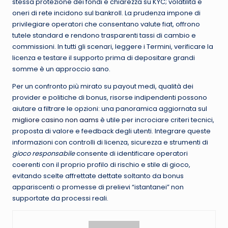
stessa protezione dei fondi e chiarezza su KYC; volatilità e
oneri di rete incidono sul bankroll. La prudenza impone di
privilegiare operatori che consentano valute fiat, offrono
tutele standard e rendono trasparenti tassi di cambio e
commissioni. In tutti gli scenari, leggere i Termini, verificare la
licenza e testare il supporto prima di depositare grandi
somme è un approccio sano.
Per un confronto più mirato su payout medi, qualità dei
provider e politiche di bonus, risorse indipendenti possono
aiutare a filtrare le opzioni: una panoramica aggiornata sul
migliore casino non aams
è utile per incrociare criteri tecnici,
proposta di valore e feedback degli utenti. Integrare queste
informazioni con controlli di licenza, sicurezza e strumenti di
gioco responsabile
consente di identificare operatori
coerenti con il proprio profilo di rischio e stile di gioco,
evitando scelte affrettate dettate soltanto da bonus
appariscenti o promesse di prelievi “istantanei” non
supportate da processi reali.