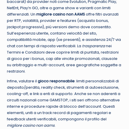
baccarat) da provider noti come Evolution, Pragmatic Play,
NetEnt, Play’n GO, oltre a game show e varianti con limiti
differenziati. Un
migliore casino non AAMS
offre filtri avanzati
per RTP, volatilità, provider e features (acquisto bonus,
jackpot progressivi), più versioni demo dove consentito.
Sull’esperienza utente, contano velocità del sito,
compatibilità mobile, app (se presenti), e assistenza 24/7 via
chat con tempi di risposta verificabili. La
trasparenza
nei
Termini e Condizioni deve coprire limiti di puntata, restrizioni
di gioco per i bonus, cap alle vincite promozionali, clausole
su arbitraggio e multi-account, aree geografiche soggette a
restrizioni.
Infine, valutare il
gioco responsabile
: limiti personalizzabili di
deposito/perdita, reality check, strumenti di autoesclusione,
cooling-off, e link a enti di supporto. Anche se non aderenti a
circuiti nazionali come GAMSTOP, i siti seri offrono alternative
interne e procedure rapide di blocco dell’account. Questi
elementi, uniti a un track record di pagamenti regolari e
feedback utenti verificabili, compongono il profilo del
migliore casino non aams
.