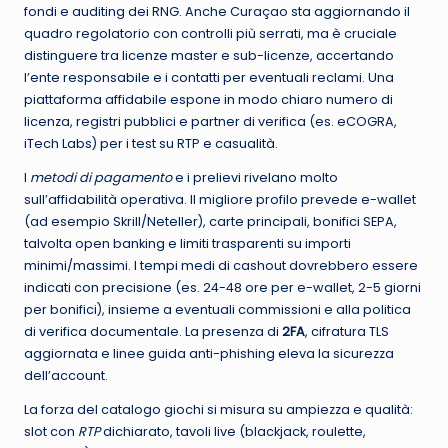
fondi e auditing dei RNG. Anche Curaçao sta aggiornando il
quadro regolatorio con controlli più serrati, ma è cruciale
distinguere tra licenze master e sub-licenze, accertando
l’ente responsabile e i contatti per eventuali reclami. Una
piattaforma affidabile espone in modo chiaro numero di
licenza, registri pubblici e partner di verifica (es. eCOGRA,
iTech Labs) per i test su RTP e casualità.
I
metodi di pagamento
e i prelievi rivelano molto
sull’affidabilità operativa. Il migliore profilo prevede e-wallet
(ad esempio Skrill/Neteller), carte principali, bonifici SEPA,
talvolta open banking e limiti trasparenti su importi
minimi/massimi. I tempi medi di cashout dovrebbero essere
indicati con precisione (es. 24-48 ore per e-wallet, 2-5 giorni
per bonifici), insieme a eventuali commissioni e alla politica
di verifica documentale. La presenza di
2FA
, cifratura TLS
aggiornata e linee guida anti-phishing eleva la sicurezza
dell’account.
La forza del catalogo giochi si misura su ampiezza e qualità:
slot con
RTP
dichiarato, tavoli live (blackjack, roulette,