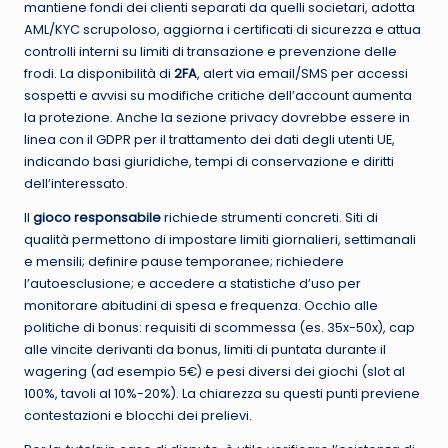
mantiene fondi dei clienti separati da quelli societari, adotta
AML/KYC scrupoloso, aggiorna i certificati di sicurezza e attua
controlli interni su limiti di transazione e prevenzione delle
frodi. La disponibilità di
2FA
, alert via email/SMS per accessi
sospetti e avvisi su modifiche critiche dell’account aumenta
la protezione. Anche la sezione privacy dovrebbe essere in
linea con il GDPR per il trattamento dei dati degli utenti UE,
indicando basi giuridiche, tempi di conservazione e diritti
dell’interessato.
Il
gioco responsabile
richiede strumenti concreti. Siti di
qualità permettono di impostare limiti giornalieri, settimanali
e mensili; definire pause temporanee; richiedere
l’autoesclusione; e accedere a statistiche d’uso per
monitorare abitudini di spesa e frequenza. Occhio alle
politiche di bonus: requisiti di scommessa (es. 35x-50x), cap
alle vincite derivanti da bonus, limiti di puntata durante il
wagering (ad esempio 5€) e pesi diversi dei giochi (slot al
100%, tavoli al 10%-20%). La chiarezza su questi punti previene
contestazioni e blocchi dei prelievi.