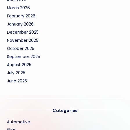
March 2026
February 2026
January 2026
December 2025
November 2025
October 2025
September 2025
August 2025
July 2025
June 2025
Categories
Automotive