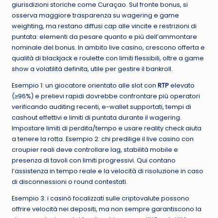
giurisdizioni storiche come Curaçao. Sul fronte bonus, si
osserva maggiore trasparenza su wagering e game
weighting, ma restano diffusi cap alle vincite e restrizioni di
puntata: elementi da pesare quanto e più dell’ammontare
nominale del bonus. In ambito live casino, crescono offerta e
qualità di blackjack e roulette con limiti flessibili, oltre a game
show a volatilità definita, utile per gestire il bankroll.
Esempio 1: un giocatore orientato alle slot con
RTP
elevato
(≥96%) e prelievi rapidi dovrebbe confrontare più operatori
verificando auditing recenti, e-wallet supportati, tempi di
cashout effettivi e limiti di puntata durante il wagering.
Impostare limiti di perdita/tempo e usare reality check aiuta
a tenere la rotta. Esempio 2: chi predilige il live casino con
croupier reali deve controllare lag, stabilità mobile e
presenza di tavoli con limiti progressivi. Qui contano
l’assistenza in tempo reale e la velocità di risoluzione in caso
di disconnessioni o round contestati.
Esempio 3: i casinò focalizzati sulle criptovalute possono
offrire velocità nei depositi, ma non sempre garantiscono la