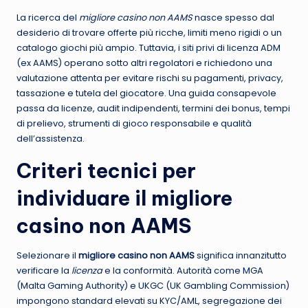
La ricerca del
migliore casino non AAMS
nasce spesso dal
desiderio di trovare offerte più ricche, limiti meno rigidi o un
catalogo giochi più ampio. Tuttavia, i siti privi di licenza ADM
(ex AAMS) operano sotto altri regolatori e richiedono una
valutazione attenta per evitare rischi su pagamenti, privacy,
tassazione e tutela del giocatore. Una guida consapevole
passa da licenze, audit indipendenti, termini dei bonus, tempi
di prelievo, strumenti di gioco responsabile e qualità
dell’assistenza.
Criteri tecnici per
individuare il migliore
casino non AAMS
Selezionare il
migliore casino non AAMS
significa innanzitutto
verificare la
licenza
e la conformità. Autorità come MGA
(Malta Gaming Authority) e UKGC (UK Gambling Commission)
impongono standard elevati su KYC/AML, segregazione dei