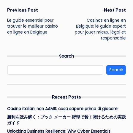
Post
Previous Post
Next Post
Le guide essentiel pour
Casinos en ligne en
navigation
trouver le meilleur casino
Belgique: le guide expert
en ligne en Belgique
pour jouer mieux, légal et
responsable
Search
Search
Recent Posts
Casino italiani non AAMS: cosa sapere prima di giocare
勝利を読み解く：ブック メーカー 野球で賢く賭けるための実践
ガイド
Unlocking Business Resilience: Why Cyber Essentials