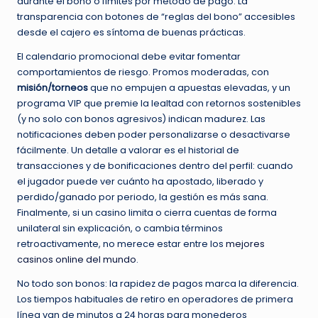
durante el bono o límites por método de pago. La
transparencia con botones de “reglas del bono” accesibles
desde el cajero es síntoma de buenas prácticas.
El calendario promocional debe evitar fomentar
comportamientos de riesgo. Promos moderadas, con
misión/torneos
que no empujen a apuestas elevadas, y un
programa VIP que premie la lealtad con retornos sostenibles
(y no solo con bonos agresivos) indican madurez. Las
notificaciones deben poder personalizarse o desactivarse
fácilmente. Un detalle a valorar es el historial de
transacciones y de bonificaciones dentro del perfil: cuando
el jugador puede ver cuánto ha apostado, liberado y
perdido/ganado por periodo, la gestión es más sana.
Finalmente, si un casino limita o cierra cuentas de forma
unilateral sin explicación, o cambia términos
retroactivamente, no merece estar entre los
mejores
casinos online del mundo
.
No todo son bonos: la rapidez de pagos marca la diferencia.
Los tiempos habituales de retiro en operadores de primera
línea van de minutos a 24 horas para monederos