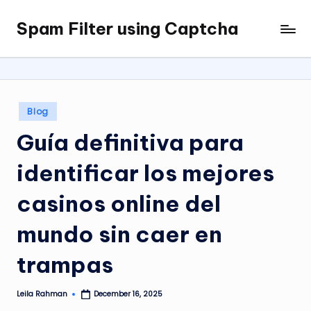
Spam Filter using Captcha
Skip
to
content
Posted
Blog
in
Guía definitiva para
identificar los mejores
casinos online del
mundo sin caer en
trampas
Leila Rahman
December 16, 2025
Posted
by