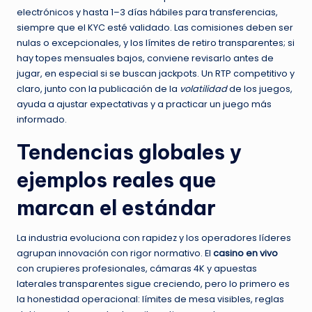
electrónicos y hasta 1–3 días hábiles para transferencias,
siempre que el KYC esté validado. Las comisiones deben ser
nulas o excepcionales, y los límites de retiro transparentes; si
hay topes mensuales bajos, conviene revisarlo antes de
jugar, en especial si se buscan jackpots. Un RTP competitivo y
claro, junto con la publicación de la
volatilidad
de los juegos,
ayuda a ajustar expectativas y a practicar un juego más
informado.
Tendencias globales y
ejemplos reales que
marcan el estándar
La industria evoluciona con rapidez y los operadores líderes
agrupan innovación con rigor normativo. El
casino en vivo
con crupieres profesionales, cámaras 4K y apuestas
laterales transparentes sigue creciendo, pero lo primero es
la honestidad operacional: límites de mesa visibles, reglas