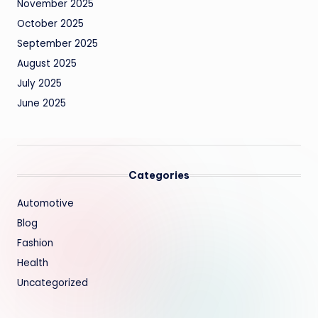
November 2025
October 2025
September 2025
August 2025
July 2025
June 2025
Categories
Automotive
Blog
Fashion
Health
Uncategorized