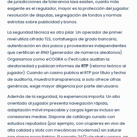
de jurisdicciones de tolerancia laxa existen, cuanto más
exigente es el regulador, mayor es la protección del jugador:
resolución de disputas, segregación de fondos y normas
estrictas sobre publicidad y bonos.
La seguridad técnica es otro pilar. Un operador de primer
nivel utiliza cifrado TLS, cortafuegos de grado bancario,
autenticación en dos pasos y proveedores independientes
que certifican el
RNG
(generador de números aleatorios).
Organismos como eCOGRA o iTech Labs auditan la
aleatoriedad y publican informes de
RTP
(retorno teórico al
jugador). Cuando un casino publica el RTP por título y fecha
de auditoría, muestra transparencia; si solo ofrece cifras
genéricas, exige mayor diligencia por parte del usuario.
Además de la seguridad, la experiencia importa. Un sitio
orientado al jugador presenta navegación rápida,
adaptación móvil impecable y cargas ligeras incluso en
conexiones medias. Dispone de catálogo curado con
estudios reputados (por ejemplo, con crupieres en vivo de
alta calidad y slots con mecánicas modernas) sin saturar
con clones poco fiables. El soporte 24/7 vía chat y correo, en