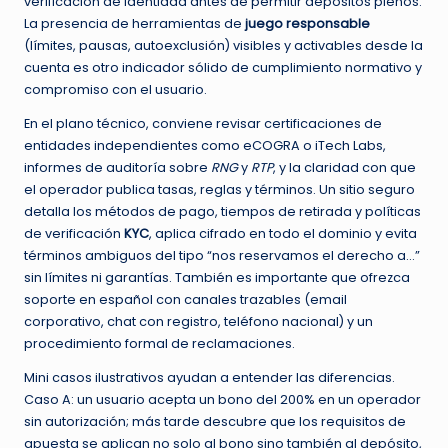
verificación de identidad antes de permitir depósitos plenos.
La presencia de herramientas de
juego responsable
(límites, pausas, autoexclusión) visibles y activables desde la
cuenta es otro indicador sólido de cumplimiento normativo y
compromiso con el usuario.
En el plano técnico, conviene revisar certificaciones de
entidades independientes como eCOGRA o iTech Labs,
informes de auditoría sobre
RNG
y
RTP
, y la claridad con que
el operador publica tasas, reglas y términos. Un sitio seguro
detalla los métodos de pago, tiempos de retirada y políticas
de verificación
KYC
, aplica cifrado en todo el dominio y evita
términos ambiguos del tipo “nos reservamos el derecho a…”
sin límites ni garantías. También es importante que ofrezca
soporte en español con canales trazables (email
corporativo, chat con registro, teléfono nacional) y un
procedimiento formal de reclamaciones.
Mini casos ilustrativos ayudan a entender las diferencias.
Caso A: un usuario acepta un bono del 200% en un operador
sin autorización; más tarde descubre que los requisitos de
apuesta se aplican no solo al bono sino también al depósito,