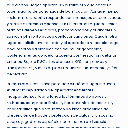
que ciertos juegos aportan 0% al rollover y que existe un
tope máximo de ganancias de bonificación. Aunque intenta
reclamar, el soporte responde con mensajes automatizados
y remite a términos extensos. En un entorno regulado, estos
términos deben ser claros, proporcionados y auditables, y
su incumplimiento puede conllevar sanciones. Caso B: otro
jugador solicita una retirada y el operador sin licencia exige
documentos adicionales tras acumular ganancias;
posteriormente, congela la cuenta por “riesgo” sin detallar
criterios. Bajo la DGOJ, los procesos
KYC
son previos y
transparentes, y los bloqueos requieren fundamento y vías
de recurso.
Buenas prácticas clave para decidir dónde jugar incluyen:
evaluar la reputación del operador en fuentes
independientes, leer a fondo los términos de bonos y
retiradas, comprobar límites y herramientas de control, y
priorizar sitios que demuestren políticas proactivas de
prevención de fraude y protección de datos. Si un casino
acepta jugadores españoles pero no exhibe
licencia
nacional ni cumple con los estándares mencionados, es una