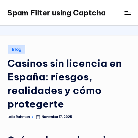
Spam Filter using Captcha
Skip
to
content
Posted
Blog
in
Casinos sin licencia en
España: riesgos,
realidades y cómo
protegerte
Leila Rahman
November 17, 2025
Posted
by