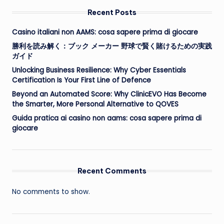
Recent Posts
Casino italiani non AAMS: cosa sapere prima di giocare
勝利を読み解く：ブック メーカー 野球で賢く賭けるための実践
ガイド
Unlocking Business Resilience: Why Cyber Essentials
Certification Is Your First Line of Defence
Beyond an Automated Score: Why ClinicEVO Has Become
the Smarter, More Personal Alternative to QOVES
Guida pratica ai casino non aams: cosa sapere prima di
giocare
Recent Comments
No comments to show.