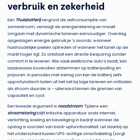
verbruik en zekerheid
Een
Thuisbatterij
vergroot de zelfconsumptie van
zonnestroom, verlaagt de energierekening en maakt
omgaan met dynamische tarieven eenvoudiger. Overdag
opgeslagen energie gebruik je ’s avonds, wanneer
huishoudelijke pieken optreden of wanneer het tarief op de
markt hoger ligt. Zo ontstaat een directe besparing zonder
comfort in te leveren. Wie vaak elektrische auto’s laadt, kan
laadsessies bovendien afstemmen op batterijvulling en
prijsuren. In periodes met weinig zon kan de batterij zelfs
opportunistisch laden uit het net bij lage tarieven en ontladen
als stroom duurder is – uiteraard binnen de grenzen van
capaciteit en cycli.
Een tweede argument is
noodstroom
. Tijdens een
stroomstoring
blijft kritische apparatuur zoals internet,
verlichting, koeling en beveiliging in bedrijf wanneer de
opslag is voorzien van back-upfunctionaliteit. Let daarbij op
het onderscheid tussen UPS-achtige omschakeling (zorgt