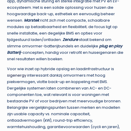
app, dynamische sturing en sterke integratie met PV en EV-
ecosysteem. Het is een solide oplossing voor huizen die
hoogwaardige back-up, esthetiek en eenvoudig beheer
wensen.
Marstek
richt zich met compacte, schaalbare
modules op betaalbaarheid en flexibiliteit; de focus ligt op
snelle installatie, een degelijke BMS en opties voor
tijdgestuurd laden/ontladen.
Zendure
staat bekend om
slimme omvormer-batterijbundels en duidelijke
plug en play
Batterij
-concepten, handig voor retrofit en huiseigenaren die
snel resultaten willen boeken.
Voor wie inzet op hybride opslag en laadinfrastructuur is
sigenergy
interessant dankzij omvormers met hoog
piekvermogen, vlotte back-up en koppeling met EMS.
Dergelijke systemen laten combineren van AC- en DC-
componenten toe, wat relevant is voor woningen met
bestaande PV of voor bedrijven met meervoudige bronnen.
Belangrijke vergelijkingspunten tussen merken en modellen
zijn usable capacity vs. nominale capaciteit,
ontlaadvermogen (kW), round-trip efficiency,
warmtehuishouding, garantievoorwaarden (cycli en jaren),