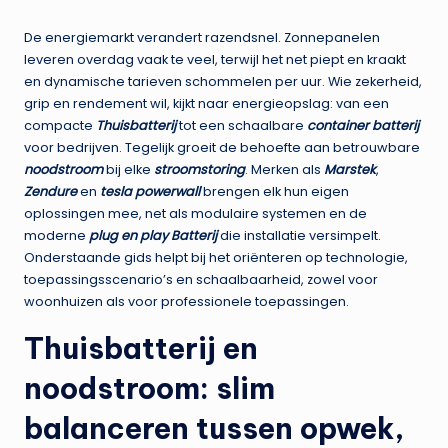
De energiemarkt verandert razendsnel. Zonnepanelen
leveren overdag vaak te veel, terwijl het net piept en kraakt
en dynamische tarieven schommelen per uur. Wie zekerheid,
grip en rendement wil, kijkt naar energieopslag: van een
compacte
Thuisbatterij
tot een schaalbare
container batterij
voor bedrijven. Tegelijk groeit de behoefte aan betrouwbare
noodstroom
bij elke
stroomstoring
. Merken als
Marstek
,
Zendure
en
tesla powerwall
brengen elk hun eigen
oplossingen mee, net als modulaire systemen en de
moderne
plug en play Batterij
die installatie versimpelt.
Onderstaande gids helpt bij het oriënteren op technologie,
toepassingsscenario’s en schaalbaarheid, zowel voor
woonhuizen als voor professionele toepassingen.
Thuisbatterij en
noodstroom: slim
balanceren tussen opwek,