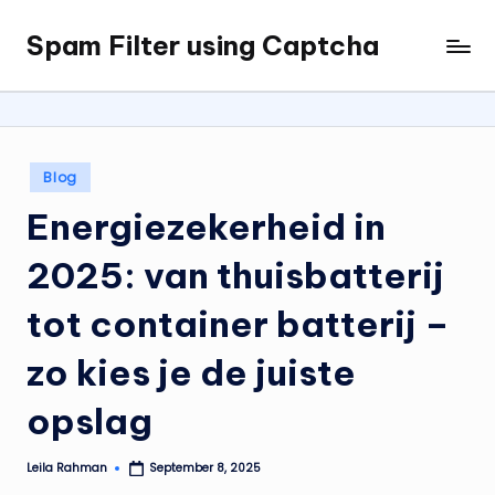
Spam Filter using Captcha
Skip
to
content
Posted
Blog
in
Energiezekerheid in
2025: van thuisbatterij
tot container batterij –
zo kies je de juiste
opslag
Leila Rahman
September 8, 2025
Posted
by