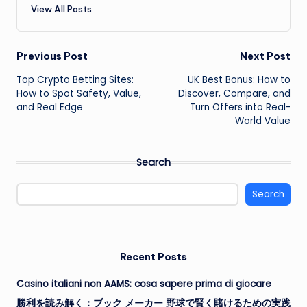
View All Posts
Post
Previous Post
Next Post
Top Crypto Betting Sites:
UK Best Bonus: How to
navigation
How to Spot Safety, Value,
Discover, Compare, and
and Real Edge
Turn Offers into Real-
World Value
Search
Search
Recent Posts
Casino italiani non AAMS: cosa sapere prima di giocare
勝利を読み解く：ブック メーカー 野球で賢く賭けるための実践