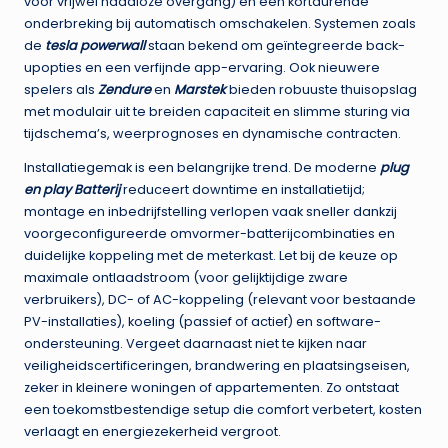
voor vrijwel naadloze overgang) en een kortdurende
onderbreking bij automatisch omschakelen. Systemen zoals
de
tesla powerwall
staan bekend om geïntegreerde back-
upopties en een verfijnde app-ervaring. Ook nieuwere
spelers als
Zendure
en
Marstek
bieden robuuste thuisopslag
met modulair uit te breiden capaciteit en slimme sturing via
tijdschema’s, weerprognoses en dynamische contracten.
Installatiegemak is een belangrijke trend. De moderne
plug
en play Batterij
reduceert downtime en installatietijd;
montage en inbedrijfstelling verlopen vaak sneller dankzij
voorgeconfigureerde omvormer-batterijcombinaties en
duidelijke koppeling met de meterkast. Let bij de keuze op
maximale ontlaadstroom (voor gelijktijdige zware
verbruikers), DC- of AC-koppeling (relevant voor bestaande
PV-installaties), koeling (passief of actief) en software-
ondersteuning. Vergeet daarnaast niet te kijken naar
veiligheidscertificeringen, brandwering en plaatsingseisen,
zeker in kleinere woningen of appartementen. Zo ontstaat
een toekomstbestendige setup die comfort verbetert, kosten
verlaagt en energiezekerheid vergroot.