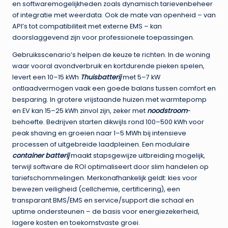
en softwaremogelijkheden zoals dynamisch tarievenbeheer
of integratie met weerdata. Ook de mate van openheid – van
API’s tot compatibiliteit met externe EMS – kan
doorslaggevend zijn voor professionele toepassingen.
Gebruiksscenario’s helpen de keuze te richten. In de woning
waar vooral avondverbruik en kortdurende pieken spelen,
levert een 10–15 kWh
Thuisbatterij
met 5–7 kW
ontlaadvermogen vaak een goede balans tussen comfort en
besparing. In grotere vrijstaande huizen met warmtepomp
en EV kan 15–25 kWh zinvol zijn, zeker met
noodstroom
-
behoefte. Bedrijven starten dikwijls rond 100–500 kWh voor
peak shaving en groeien naar 1–5 MWh bij intensieve
processen of uitgebreide laadpleinen. Een modulaire
container batterij
maakt stapsgewijze uitbreiding mogelijk,
terwijl software de ROI optimaliseert door slim handelen op
tariefschommelingen. Merkonafhankelijk geldt: kies voor
bewezen veiligheid (cellchemie, certificering), een
transparant BMS/EMS en service/support die schaal en
uptime ondersteunen – de basis voor energiezekerheid,
lagere kosten en toekomstvaste groei.