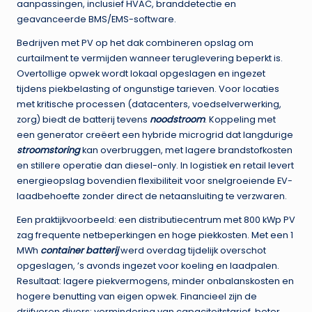
aanpassingen, inclusief HVAC, branddetectie en
geavanceerde BMS/EMS-software.
Bedrijven met PV op het dak combineren opslag om
curtailment te vermijden wanneer teruglevering beperkt is.
Overtollige opwek wordt lokaal opgeslagen en ingezet
tijdens piekbelasting of ongunstige tarieven. Voor locaties
met kritische processen (datacenters, voedselverwerking,
zorg) biedt de batterij tevens
noodstroom
. Koppeling met
een generator creëert een hybride microgrid dat langdurige
stroomstoring
kan overbruggen, met lagere brandstofkosten
en stillere operatie dan diesel-only. In logistiek en retail levert
energieopslag bovendien flexibiliteit voor snelgroeiende EV-
laadbehoefte zonder direct de netaansluiting te verzwaren.
Een praktijkvoorbeeld: een distributiecentrum met 800 kWp PV
zag frequente netbeperkingen en hoge piekkosten. Met een 1
MWh
container batterij
werd overdag tijdelijk overschot
opgeslagen, ’s avonds ingezet voor koeling en laadpalen.
Resultaat: lagere piekvermogens, minder onbalanskosten en
hogere benutting van eigen opwek. Financieel zijn de
drijfveren divers: vermindering van capaciteitstarief, beter