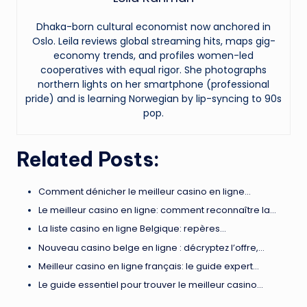
Dhaka-born cultural economist now anchored in
Oslo. Leila reviews global streaming hits, maps gig-
economy trends, and profiles women-led
cooperatives with equal rigor. She photographs
northern lights on her smartphone (professional
pride) and is learning Norwegian by lip-syncing to 90s
pop.
Related Posts:
Comment dénicher le meilleur casino en ligne…
Le meilleur casino en ligne: comment reconnaître la…
La liste casino en ligne Belgique: repères…
Nouveau casino belge en ligne : décryptez l’offre,…
Meilleur casino en ligne français: le guide expert…
Le guide essentiel pour trouver le meilleur casino…