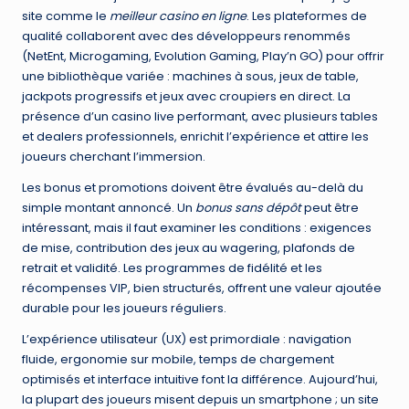
site comme le
meilleur casino en ligne
. Les plateformes de
qualité collaborent avec des développeurs renommés
(NetEnt, Microgaming, Evolution Gaming, Play’n GO) pour offrir
une bibliothèque variée : machines à sous, jeux de table,
jackpots progressifs et jeux avec croupiers en direct. La
présence d’un casino live performant, avec plusieurs tables
et dealers professionnels, enrichit l’expérience et attire les
joueurs cherchant l’immersion.
Les bonus et promotions doivent être évalués au-delà du
simple montant annoncé. Un
bonus sans dépôt
peut être
intéressant, mais il faut examiner les conditions : exigences
de mise, contribution des jeux au wagering, plafonds de
retrait et validité. Les programmes de fidélité et les
récompenses VIP, bien structurés, offrent une valeur ajoutée
durable pour les joueurs réguliers.
L’expérience utilisateur (UX) est primordiale : navigation
fluide, ergonomie sur mobile, temps de chargement
optimisés et interface intuitive font la différence. Aujourd’hui,
la plupart des joueurs misent depuis un smartphone ; un site