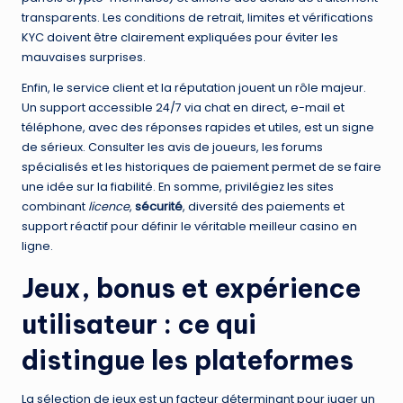
transparents. Les conditions de retrait, limites et vérifications
KYC doivent être clairement expliquées pour éviter les
mauvaises surprises.
Enfin, le service client et la réputation jouent un rôle majeur.
Un support accessible 24/7 via chat en direct, e-mail et
téléphone, avec des réponses rapides et utiles, est un signe
de sérieux. Consulter les avis de joueurs, les forums
spécialisés et les historiques de paiement permet de se faire
une idée sur la fiabilité. En somme, privilégiez les sites
combinant
licence
,
sécurité
, diversité des paiements et
support réactif pour définir le véritable meilleur casino en
ligne.
Jeux, bonus et expérience
utilisateur : ce qui
distingue les plateformes
La sélection de jeux est un facteur déterminant pour juger un