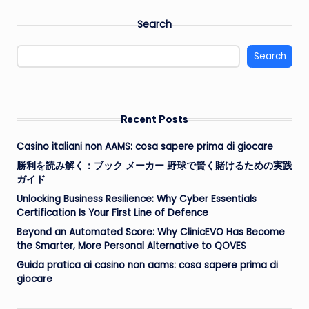
Search
Search
Recent Posts
Casino italiani non AAMS: cosa sapere prima di giocare
勝利を読み解く：ブック メーカー 野球で賢く賭けるための実践
ガイド
Unlocking Business Resilience: Why Cyber Essentials
Certification Is Your First Line of Defence
Beyond an Automated Score: Why ClinicEVO Has Become
the Smarter, More Personal Alternative to QOVES
Guida pratica ai casino non aams: cosa sapere prima di
giocare