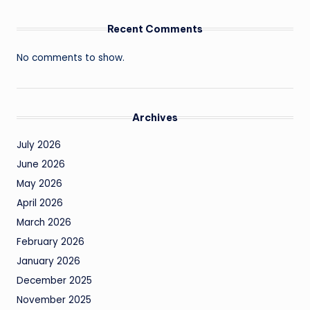
Recent Comments
No comments to show.
Archives
July 2026
June 2026
May 2026
April 2026
March 2026
February 2026
January 2026
December 2025
November 2025