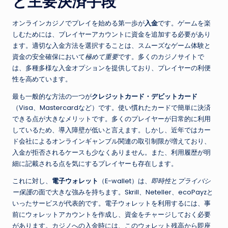
と主要決済手段
オンラインカジノでプレイを始める第一歩が
入金
です。ゲームを楽
しむためには、プレイヤーアカウントに資金を追加する必要があり
ます。適切な入金方法を選択することは、スムーズなゲーム体験と
資金の安全確保において
極めて重要
です。多くのカジノサイトで
は、多種多様な入金オプションを提供しており、プレイヤーの利便
性を高めています。
最も一般的な方法の一つが
クレジットカード・デビットカード
（Visa、Mastercardなど）です。使い慣れたカードで簡単に決済
できる点が大きなメリットです。多くのプレイヤーが日常的に利用
しているため、導入障壁が低いと言えます。しかし、近年ではカー
ド会社によるオンラインギャンブル関連の取引制限が増えており、
入金が拒否されるケースも少なくありません。また、利用履歴が明
細に記載される点を気にするプレイヤーも存在します。
これに対し、
電子ウォレット
（E-wallet）は、
即時性
と
プライバシ
ー保護
の面で大きな強みを持ちます。Skrill、Neteller、ecoPayzと
いったサービスが代表的です。電子ウォレットを利用するには、事
前にウォレットアカウントを作成し、資金をチャージしておく必要
があります。カジノへの入金時には、このウォレット残高から即座