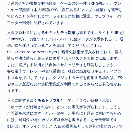
ノ運営会社が厳格な財務規制、ゲームの公平性（RNG検証）、プレ
イヤー保護策（本人確認/KYC、責任あるギャンブル施策）を遵守し
ていることを意味します。ライセンス情報は通常、ウェブサイトの
フッター部分に記載されています。
入金プロセスにおける
セキュリティ対策
も重要です。サイトのURLが
「https://」で始まり（アドレスバーに鍵マークが表示される）、通
信が暗号化されていることを確認してください。これは
SSL（Secure Sockets Layer）暗号化技術が導入されており、個人
情報や決済情報が第三者に傍受されるリスクを大幅に低減します。
また、選択する決済方法自体のセキュリティも確認しましょう。主
要な電子ウォレットや仮想通貨は、独自の高度なセキュリティプロ
トコルを採用しています。クレジットカードを使用する場合は、
3D
セキュア認証
などの多段階認証が利用できるとさらなる安心感があ
ります。
入金に関する
よくあるトラブル
として、「入金が反映されない」
「ボーナスが付与されない」といった事例が挙げられます。こうし
た問題を未然に防ぎ、万が一発生した場合にも迅速に対応するため
には、
信頼性の高いカジノ運営会社
を選択することが最善策です。
例えば、
オンラインカジノ 入金
の選択肢として評判の良いカジノで