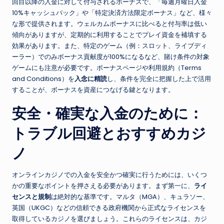
回目以降の入金に対して付与されるボーナスで、「毎週月曜日入金
10%キャッシュバック」や「特定決済方法限定ボーナス」など、様々
な形で提供されます。ウェルカムボーナスに比べると付与率は低い
傾向がありますが、定期的に利用することでプレイ資金を補填する
効果があります。また、特定のゲーム（例：スロット、ライブディ
ーラー）でのみボーナス貢献度が100%になるなど、賭け条件の対象
ゲームにも注意が必要です。ボーナスページや利用規約（Terms
and Conditions）を
入念に精読
し、条件を完全に把握した上で活用
することが、ボーナスを資産につなげる鍵となります。
安全・確実な入金のために：
トラブル回避とおすすめカジ
ノ
オンラインカジノでの入金を安全かつ確実に行うためには、いくつ
かの重要なポイントを押さえる必要があります。まず第一に、
ライ
センスと規制
は絶対的な基準です。マルタ（MGA）、キュラソー、
英国（UKGC）などの信頼できる政府機関から正式なライセンスを
取得しているカジノを選びましょう。これらのライセンスは、カジ