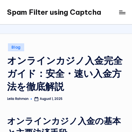
Spam Filter using Captcha
Skip
to
content
Posted
Blog
in
オンラインカジノ入金完全
ガイド：安全・速い入金方
法を徹底解説
Leila Rahman
August 1, 2025
Posted
by
オンラインカジノ入金の基本