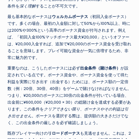
条件を
深く理解
することが不可欠です。
最も基本的なボーナスは
ウェルカムボーナス
（初回入金ボーナス）
です。多くの場合、最初の入金額に対して50%から100%以上、時に
は200%や300%という高率のボーナス資金が付与されます。例え
ば、「初回入金100%マッチボーナス最大¥20,000」というオファー
は、¥20,000入金すれば、追加で¥20,000のボーナス資金を受け取れ
ることを意味します。プレイ可能な資金が一気に倍増するため、非
常に魅力的です。
重要なのは、こうしたボーナスには必ず
出金条件（賭け条件）
が設
定されている点です。ボーナス資金や、ボーナス資金を使って得た
利益を実際に引き出す（出金する）ためには、ボーナス額の一定倍
数（例：20倍、30倍、40倍）をゲームで賭けなければなりません。
つまり、¥20,000のボーナスに30倍の出金条件が付いている場合、
出金前に¥600,000（¥20,000 × 30）の総賭け金を達成する必要があ
ります。この条件を
クリアできない限り、ボーナスやその利益は引
き出せません
。ボーナスを選択する際は、提供額の大きさだけでな
く、この出金条件の厳しさを必ず確認しましょう。
既存プレイヤー向けの
リロードボーナス
も見逃せません。これは、2