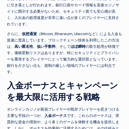
に引き落としが行われます。銀行口座やカード情報を直接カジノサ
イトに開示する必要がないため、セキュリティ面でも安心感が高
く、入出金の処理速度が非常に速い点が多くのプレイヤーに支持さ
れています。
さらに、
仮想通貨
（Bitcoin, Ethereum, Litecoinなど）による入金も
急速に普及しています。ブロックチェーン技術を利用したこの方法
は、
高い匿名性
、
低い手数料
、そして
ほぼ瞬時
の取引処理が特徴で
す。価格変動リスクはありますが、特にセキュリティとプライバシ
ーを重視するプレイヤーにとって魅力的な選択肢となっています。
銀行を介さない点も、規制の厳しい地域のプレイヤーには利点で
す。
入金ボーナスとキャンペーン
を最大限に活用する戦略
オンラインカジノが新規プレイヤーや既存プレイヤーを惹きつける
主要な手段の一つが、
入金ボーナス
です。これらのボーナスは、実
質的な資金の増加や、より多くのゲームを体験する機会を提供しま
す。しかし、ボーナスを効果的に活用するためには、その仕組みと