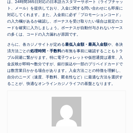
は、24時間365日対応の日本語カスタマーサポート（ライブチャッ
ト、メール）を提供しており、入金に関する問い合わせにも即座に
対応してくれます。また、入金前に必ず「プロモーションコード」
の入力欄があるか確認し、ボーナスを受け取りたい場合は規定のコ
ードを確実に入力しましょう。ボーナスが自動付与されないケース
の多くは、コードの入力漏れが原因です。
さらに、各カジノサイトが定める
最低入金額・最高入金額
や、各決
済方法ごとの
処理時間・手数料
の有無を事前に確認することもトラ
ブル回避に繋がります。特に電子ウォレットや仮想通貨は通常、入
金反映が即時〜数分ですが、銀行振込や一部のプリペイドカードで
は数営業日かかる場合があります。入金方法ごとの特徴を理解し、
自分のニーズ（速度、手数料、匿名性など）に最適な方法を選択す
ることが、快適なオンラインカジノライフの基盤となります。