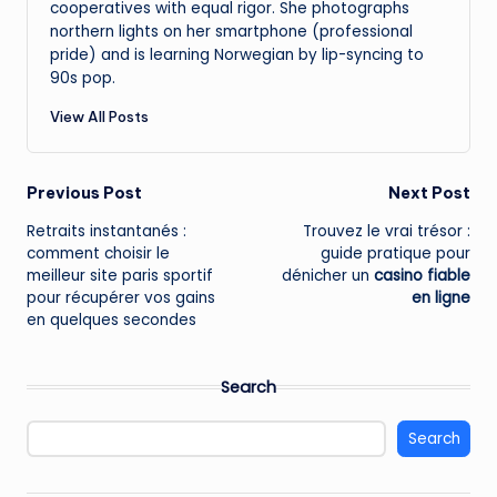
cooperatives with equal rigor. She photographs
northern lights on her smartphone (professional
pride) and is learning Norwegian by lip-syncing to
90s pop.
View All Posts
Post
Previous Post
Next Post
Retraits instantanés :
Trouvez le vrai trésor :
navigation
comment choisir le
guide pratique pour
meilleur site paris sportif
dénicher un
casino fiable
pour récupérer vos gains
en ligne
en quelques secondes
Search
Search