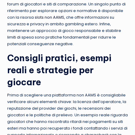
forum di giocatori e siti di comparazione. Un singolo punto di
riferimento per esplorare opzioni e normative è disponibile
con la risorsa
slots non AAMS
, che offre informazioni su
sicurezza e privacy in ambito gambling estero. Infine,
mantenere un approccio di gioco responsabile e stabilire
limiti di spesa sono pratiche fondamentali per ridurre le
potenziali conseguenze negative.
Consigli pratici, esempi
reali e strategie per
giocare
Prima di scegliere una piattaforma non AAMS è consigliabile
verificare alcuni elementi chiave: la licenza dell’operatore, la
reputazione del provider dei giochi, le recensioni dei
giocatori e le politiche di prelievo. Un esempio reale riguarda
giocatori che hanno riscontrato ritardi nei pagamenti su siti
esteri ma hanno poi recuperato i fondi contattando i servizi di
supporto internazionale o ricorrendo a chargeback con la