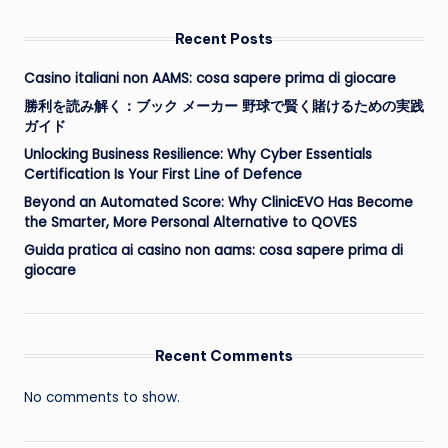
Recent Posts
Casino italiani non AAMS: cosa sapere prima di giocare
勝利を読み解く：ブック メーカー 野球で賢く賭けるための実践
ガイド
Unlocking Business Resilience: Why Cyber Essentials
Certification Is Your First Line of Defence
Beyond an Automated Score: Why ClinicEVO Has Become
the Smarter, More Personal Alternative to QOVES
Guida pratica ai casino non aams: cosa sapere prima di
giocare
Recent Comments
No comments to show.