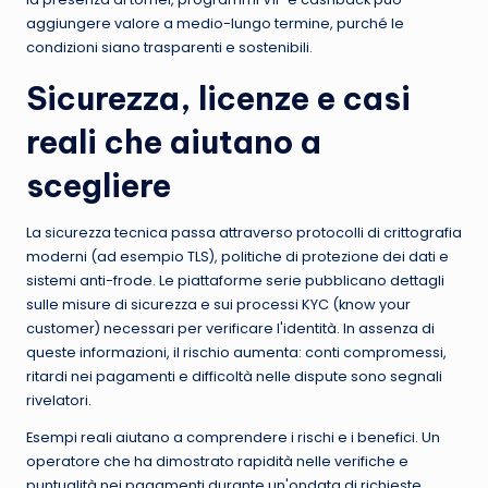
aggiungere valore a medio-lungo termine, purché le
condizioni siano trasparenti e sostenibili.
Sicurezza, licenze e casi
reali che aiutano a
scegliere
La sicurezza tecnica passa attraverso protocolli di crittografia
moderni (ad esempio TLS), politiche di protezione dei dati e
sistemi anti-frode. Le piattaforme serie pubblicano dettagli
sulle misure di sicurezza e sui processi KYC (know your
customer) necessari per verificare l'identità. In assenza di
queste informazioni, il rischio aumenta: conti compromessi,
ritardi nei pagamenti e difficoltà nelle dispute sono segnali
rivelatori.
Esempi reali aiutano a comprendere i rischi e i benefici. Un
operatore che ha dimostrato rapidità nelle verifiche e
puntualità nei pagamenti durante un'ondata di richieste