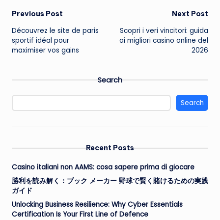
Post
Previous Post
Next Post
Découvrez le site de paris
Scopri i veri vincitori: guida
navigation
sportif idéal pour
ai migliori casino online del
maximiser vos gains
2026
Search
Search
Recent Posts
Casino italiani non AAMS: cosa sapere prima di giocare
勝利を読み解く：ブック メーカー 野球で賢く賭けるための実践
ガイド
Unlocking Business Resilience: Why Cyber Essentials
Certification Is Your First Line of Defence