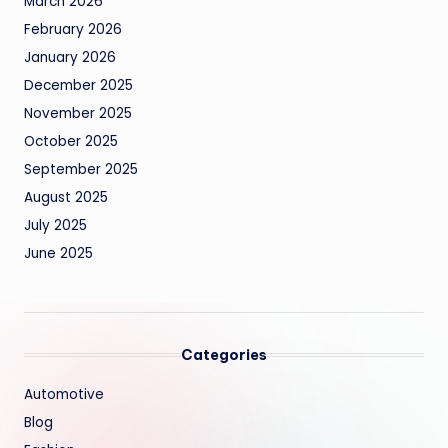
March 2026
February 2026
January 2026
December 2025
November 2025
October 2025
September 2025
August 2025
July 2025
June 2025
Categories
Automotive
Blog