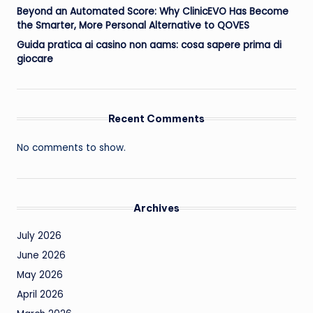
Beyond an Automated Score: Why ClinicEVO Has Become
the Smarter, More Personal Alternative to QOVES
Guida pratica ai casino non aams: cosa sapere prima di
giocare
Recent Comments
No comments to show.
Archives
July 2026
June 2026
May 2026
April 2026