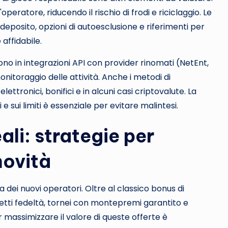
eratore, riducendo il rischio di frodi e riciclaggio. Le
di deposito, opzioni di autoesclusione e riferimenti per
affidabile.
tono in integrazioni API con provider rinomati (NetEnt,
onitoraggio delle attività. Anche i metodi di
ettronici, bonifici e in alcuni casi criptovalute. La
e sui limiti è essenziale per evitare malintesi.
ali: strategie per
novità
 dei nuovi operatori. Oltre al classico bonus di
ti fedeltà, tornei con montepremi garantito e
massimizzare il valore di queste offerte è