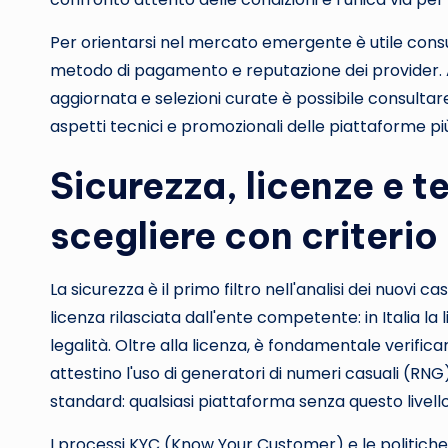
Per orientarsi nel mercato emergente è utile cons
metodo di pagamento e reputazione dei provider.
aggiornata e selezioni curate è possibile consulta
aspetti tecnici e promozionali delle piattaforme pi
Sicurezza, licenze e 
scegliere con criterio
La sicurezza è il primo filtro nell'analisi dei nuovi
licenza rilasciata dall'ente competente: in Italia l
legalità. Oltre alla licenza, è fondamentale verifica
attestino l'uso di generatori di numeri casuali (RNG)
standard: qualsiasi piattaforma senza questo livell
I processi KYC (Know Your Customer) e le politiche 