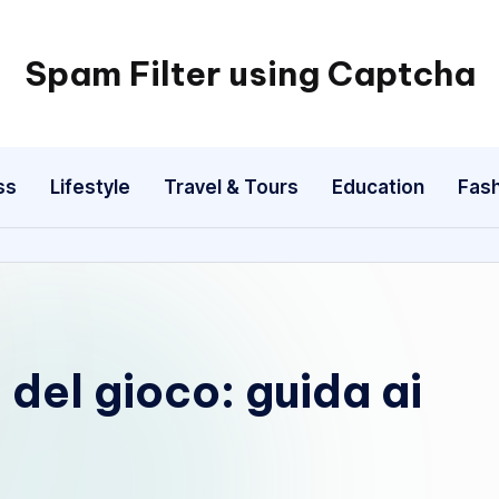
Spam Filter using Captcha
ss
Lifestyle
Travel & Tours
Education
Fash
 del gioco: guida ai