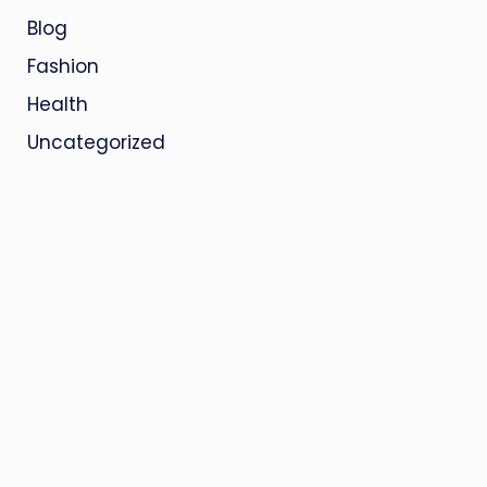
Blog
Fashion
Health
Uncategorized