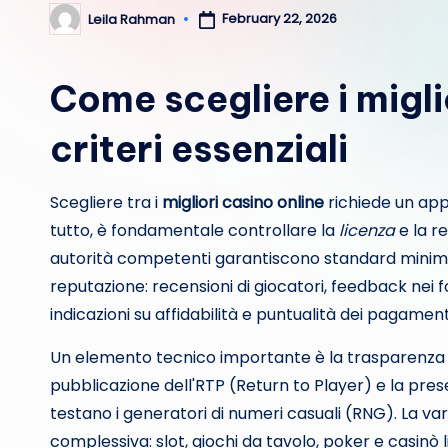
February 22, 2026
Leila Rahman
Posted
by
Come scegliere i migli
criteri essenziali
Scegliere tra i
migliori casino online
richiede un appr
tutto, è fondamentale controllare la
licenza
e la r
autorità competenti garantiscono standard minimi d
reputazione: recensioni di giocatori, feedback nei f
indicazioni su affidabilità e puntualità dei pagament
Un elemento tecnico importante è la trasparenza d
pubblicazione dell'RTP (Return to Player) e la prese
testano i generatori di numeri casuali (RNG). La vari
complessiva: slot, giochi da tavolo, poker e casinò