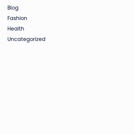
Blog
Fashion
Health
Uncategorized