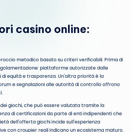
ori casino online:
occio metodico basato su criteri verificabili. Prima di
egolamentazione: piattaforme autorizzate dalle
i equità e trasparenza. Un'altra priorità è la
orum e segnalazioni alle autorità di controllo offrono
i.
ei giochi, che può essere valutata tramite la
nza di certificazioni da parte di enti indipendenti che
età dell'offerta giochi incide sull'esperienza
 live con croupier reali indicano un ecosistema maturo.