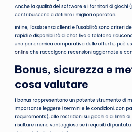
Anche la qualità del software e i fornitori di giochi 
contribuiscono a definire i migliori operatori.
Infine, l'assistenza clienti e l'usabilità sono criteri 
rapidi e disponibilità di chat live o telefono riduco
una panoramica comparativa delle offerte, può esse
online
che raccolgono recensioni aggiornate e confron
Bonus, sicurezza e m
cosa valutare
I bonus rappresentano un potente strumento di mar
importante leggere i termini e le condizioni, con p
requirements), alle restrizioni sui giochi e ai limiti 
risultare meno vantaggioso se i requisiti di puntat