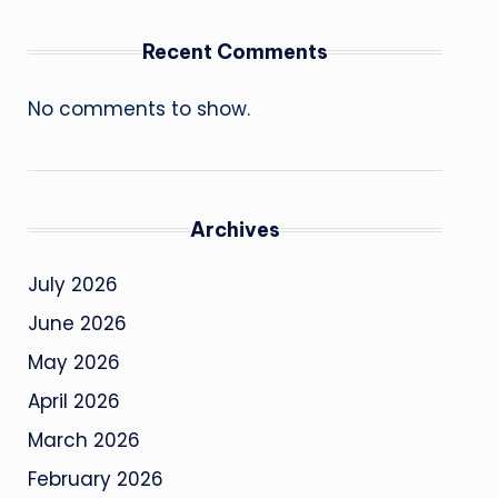
Recent Comments
No comments to show.
Archives
July 2026
June 2026
May 2026
April 2026
March 2026
February 2026