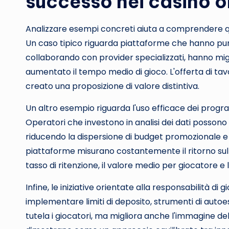
successo nei casino o
Analizzare esempi concreti aiuta a comprendere qu
Un caso tipico riguarda piattaforme che hanno puntat
collaborando con provider specializzati, hanno migli
aumentato il tempo medio di gioco. L'offerta di tavo
creato una proposizione di valore distintiva.
Un altro esempio riguarda l'uso efficace dei progr
Operatori che investono in analisi dei dati posson
riducendo la dispersione di budget promozionale e 
piattaforme misurano costantemente il ritorno sull
tasso di ritenzione, il valore medio per giocatore e
Infine, le iniziative orientate alla responsabilità 
implementare limiti di deposito, strumenti di auto
tutela i giocatori, ma migliora anche l'immagine d