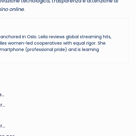
vazione tecnologica, trasparenza e attenzione al
ino online
.
chored in Oslo. Leila reviews global streaming hits,
les women-led cooperatives with equal rigor. She
martphone (professional pride) and is learning
e…
er…
er…