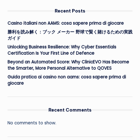
Recent Posts
Casino italiani non AAMS: cosa sapere prima di giocare
勝利を読み解く：ブック メーカー 野球で賢く賭けるための実践
ガイド
Unlocking Business Resilience: Why Cyber Essentials
Certification Is Your First Line of Defence
Beyond an Automated Score: Why ClinicEVO Has Become
the Smarter, More Personal Alternative to QOVES
Guida pratica ai casino non aams: cosa sapere prima di
giocare
Recent Comments
No comments to show.