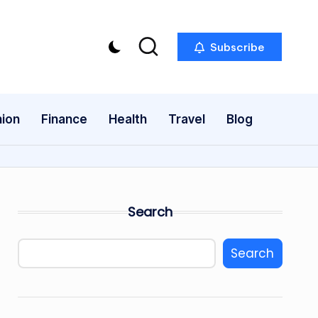
Subscribe
ion
Finance
Health
Travel
Blog
Search
Search