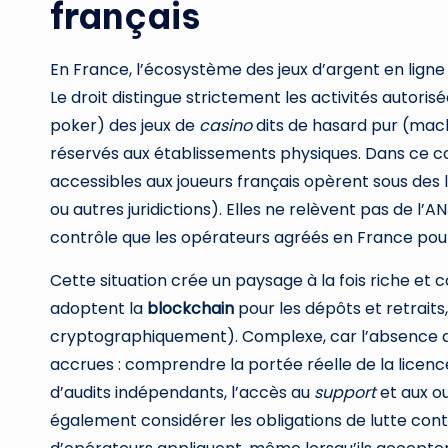
français
En France, l’écosystème des jeux d’argent en ligne
Le droit distingue strictement les activités autorisé
poker) des jeux de
casino
dits de hasard pur (mach
réservés aux établissements physiques. Dans ce c
accessibles aux joueurs français opèrent sous des 
ou autres juridictions). Elles ne relèvent pas de 
contrôle que les opérateurs agréés en France pour 
Cette situation crée un paysage à la fois riche et 
adoptent la
blockchain
pour les dépôts et retraits
cryptographiquement). Complexe, car l’absence d
accrues : comprendre la portée réelle de la licence
d’audits indépendants, l’accès au
support
et aux ou
également considérer les obligations de lutte cont