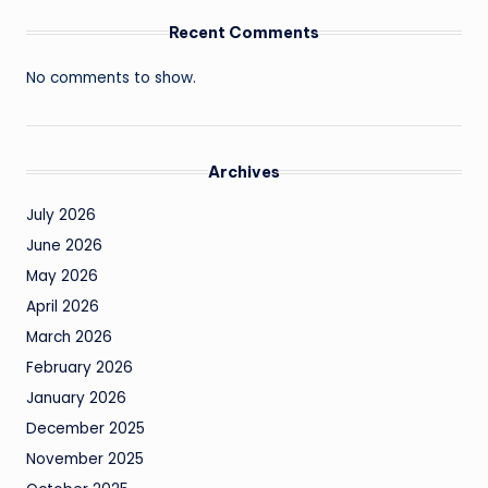
Recent Comments
No comments to show.
Archives
July 2026
June 2026
May 2026
April 2026
March 2026
February 2026
January 2026
December 2025
November 2025