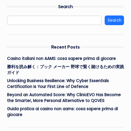
Search
Search
Recent Posts
Casino italiani non AAMS: cosa sapere prima di giocare
勝利を読み解く：ブック メーカー 野球で賢く賭けるための実践
ガイド
Unlocking Business Resilience: Why Cyber Essentials
Certification Is Your First Line of Defence
Beyond an Automated Score: Why ClinicEVO Has Become
the Smarter, More Personal Alternative to QOVES
Guida pratica ai casino non aams: cosa sapere prima di
giocare