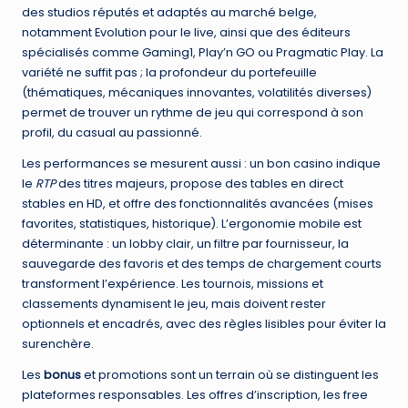
des studios réputés et adaptés au marché belge,
notamment Evolution pour le live, ainsi que des éditeurs
spécialisés comme Gaming1, Play’n GO ou Pragmatic Play. La
variété ne suffit pas ; la profondeur du portefeuille
(thématiques, mécaniques innovantes, volatilités diverses)
permet de trouver un rythme de jeu qui correspond à son
profil, du casual au passionné.
Les performances se mesurent aussi : un bon casino indique
le
RTP
des titres majeurs, propose des tables en direct
stables en HD, et offre des fonctionnalités avancées (mises
favorites, statistiques, historique). L’ergonomie mobile est
déterminante : un lobby clair, un filtre par fournisseur, la
sauvegarde des favoris et des temps de chargement courts
transforment l’expérience. Les tournois, missions et
classements dynamisent le jeu, mais doivent rester
optionnels et encadrés, avec des règles lisibles pour éviter la
surenchère.
Les
bonus
et promotions sont un terrain où se distinguent les
plateformes responsables. Les offres d’inscription, les free