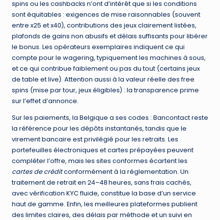
spins ou les cashbacks n’ont d’intérêt que si les conditions
sont équitables : exigences de mise raisonnables (souvent
entre x25 et x40), contributions des jeux clairement listées,
plafonds de gains non abusifs et délais suffisants pour libérer
le bonus. Les opérateurs exemplaires indiquent ce qui
compte pour le wagering, typiquement les machines à sous,
et ce qui contribue faiblement ou pas du tout (certains jeux
de table et live). Attention aussi à la valeur réelle des free
spins (mise par tour, jeux éligibles) : la transparence prime
sur l’effet d’annonce.
Sur les paiements, la Belgique a ses codes : Bancontact reste
la référence pour les dépôts instantanés, tandis que le
virement bancaire est privilégié pour les retraits. Les
portefeuilles électroniques et cartes prépayées peuvent
compléter l’offre, mais les sites conformes écartent les
cartes de crédit
conformément à la réglementation. Un
traitement de retrait en 24–48 heures, sans frais cachés,
avec vérification KYC fluide, constitue la base d’un service
haut de gamme. Enfin, les meilleures plateformes publient
des limites claires, des délais par méthode et un suivi en