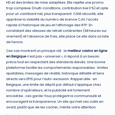
HD et des limites de mise adaptées. Elle rejette une promo
trop complexe (multi-conditions, contribution live 0 %) et opte
pour un
cashback
net, plus transparent. Côté sécurité, elle
apprécie la visibilité du numéro de licence CJH, l’accès
rapide à l’historique de jeu et l’affichage des RTP. En
constatant des vitesses de retrait cohérentes (48 heures sur
virement) et l’absence de frais, elle place ce site dans sa liste
de favoris.
Ces cas montrent un principe clé : le
meilleur casino en ligne
en Belgique
n’est pas « universel », il répond à un besoin
précis tout en respectant des standards élevés. Une bonne
plateforme facilite les comportements responsables : limites
ajustables, messages de réalité, historique détaillé et liens
directs vers EPIS pour l’auto-exclusion. Rappel utile : en
Belgique, une limite de dépôt par défaut s’applique chez
nombre d’opérateurs, et la publicité est fortement
encadrée ; ces garde-fous protègent la communauté et
encouragent la transparence. Un site qui met ces outils en
avant, plutôt que de les cacher, mérite votre attention.