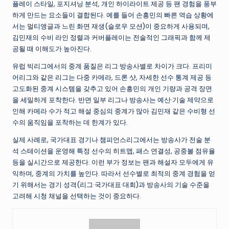
플레이 스타일, 포지셔닝 분석, 개인 하이라이트 제공 등 팬 경험을 풍부
하게 만드는 요소들이 결합된다. 예를 들어 손흥민의 빠른 역습 상황에
서는 멀티앵글과 느린 화면 재생(슬로우 모션)이 중요하게 사용되며,
김민재의 수비 라인 정렬과 커버플레이는 전술적인 그래픽과 함께 제
공될 때 이해도가 높아진다.
유럽 빅리그에서의 중계 품질은 리그·방송사별로 차이가 크다. 프리미
어리그와 같은 리그는 다중 카메라, 드론 샷, 자세한 선수 통계 제공 등
고도화된 중계 시스템을 갖추고 있어 손흥민의 개인 기량과 공격 장면
을 세밀하게 포착한다. 반면 일부 리그나 방송사는 예산·기술 제약으로
인해 카메라 수가 적고 해설 중심의 중계가 많아 김민재 같은 수비형 선
수의 움직임을 포착하는 데 한계가 있다.
실제 사례로, 국가대표 경기나 챔피언스리그에서는 방송사가 전술 분
석 스테이션을 운영해 특정 선수의 히트맵, 패스 연결성, 공중볼 점유율
등을 실시간으로 제공한다. 이런 부가 정보는 팬과 해설자 모두에게 유
익하며, 중계의 가치를 높인다. 따라서 선수별로 최적의 중계 경험을 얻
기 위해서는 경기 성격(리그·국가대표·대회)과 방송사의 기술 수준을
고려해 시청 채널을 선택하는 것이 중요하다.