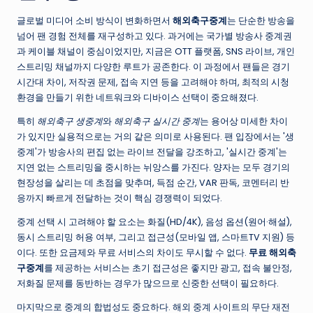
글로벌 미디어 소비 방식이 변화하면서
해외축구중계
는 단순한 방송을
넘어 팬 경험 전체를 재구성하고 있다. 과거에는 국가별 방송사 중계권
과 케이블 채널이 중심이었지만, 지금은 OTT 플랫폼, SNS 라이브, 개인
스트리밍 채널까지 다양한 루트가 공존한다. 이 과정에서 팬들은 경기
시간대 차이, 저작권 문제, 접속 지연 등을 고려해야 하며, 최적의 시청
환경을 만들기 위한 네트워크와 디바이스 선택이 중요해졌다.
특히
해외축구 생중계
와
해외축구 실시간 중계
는 용어상 미세한 차이
가 있지만 실용적으로는 거의 같은 의미로 사용된다. 팬 입장에서는 '생
중계'가 방송사의 편집 없는 라이브 전달을 강조하고, '실시간 중계'는
지연 없는 스트리밍을 중시하는 뉘앙스를 가진다. 양자는 모두 경기의
현장성을 살리는 데 초점을 맞추며, 득점 순간, VAR 판독, 코멘터리 반
응까지 빠르게 전달하는 것이 핵심 경쟁력이 되었다.
중계 선택 시 고려해야 할 요소는 화질(HD/4K), 음성 옵션(원어·해설),
동시 스트리밍 허용 여부, 그리고 접근성(모바일 앱, 스마트TV 지원) 등
이다. 또한 요금제와 무료 서비스의 차이도 무시할 수 없다.
무료 해외축
구중계
를 제공하는 서비스는 초기 접근성은 좋지만 광고, 접속 불안정,
저화질 문제를 동반하는 경우가 많으므로 신중한 선택이 필요하다.
마지막으로 중계의 합법성도 중요하다. 해외 중계 사이트의 무단 재전