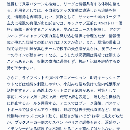
連携して異常パターンを検知し、リーグと情報共有する体制を整え
る。利用者としては、不自然なオッズ変動に遭遇したら追随を控
え、情報源を再確認したい。実例として、サッカーの国内リーグで
主力に複数の負傷が出た試合では、キックオフ直前に1X2のドロー価
格が急騰・縮小することがある。早めにニュースを把握し、
アジア
ンハンディキャップ
で実力差を織り込む選択は合理的だが、情報優
位が薄れた段階での追いかけはリスクが高い。また、夏場の過密日
程では走行距離が嵩むチームで後半の失点増が見られ、
後半オーバ
ー
のラインが動きやすくなる。こうした状況要因は長期では消える
こともあるため、短期の成功に過信せず、検証と記録を継続する姿
勢が欠かせない。
さらに、ライブベットの演出やアニメーション、即時キャッシュア
ウトなどは感情を刺激しやすい。小刻みな勝ち負けで脳内報酬系が
活性化すると、計画以上のベットに走る危険がある。対策として、
事前に
ベット上限
・
損失上限
・
時間上限
を設定し、達したら機械的
に停止するルールを用意する。テニスではブレーク直後、バスケッ
トボールではタイムアウト明け、野球では投手交代直後など、局面
転換時のオッズは大きく動く。値動きが速いほど“お得”に見えがちだ
が、
ブックメーカー
側のサスペンドやリスク調整も速く、遅延やレ
イテンシーがある環境では不利になることを忘れてはならない。技