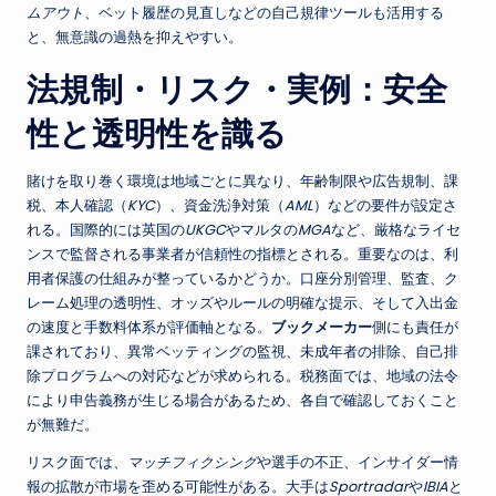
ムアウト
、ベット履歴の見直しなどの自己規律ツールも活用する
と、無意識の過熱を抑えやすい。
法規制・リスク・実例：安全
性と透明性を識る
賭けを取り巻く環境は地域ごとに異なり、年齢制限や広告規制、課
税、本人確認（
KYC
）、資金洗浄対策（
AML
）などの要件が設定さ
れる。国際的には英国の
UKGC
やマルタの
MGA
など、厳格なライセ
ンスで監督される事業者が信頼性の指標とされる。重要なのは、利
用者保護の仕組みが整っているかどうか。口座分別管理、監査、ク
レーム処理の透明性、オッズやルールの明確な提示、そして入出金
の速度と手数料体系が評価軸となる。
ブックメーカー
側にも責任が
課されており、異常ベッティングの監視、未成年者の排除、自己排
除プログラムへの対応などが求められる。税務面では、地域の法令
により申告義務が生じる場合があるため、各自で確認しておくこと
が無難だ。
リスク面では、
マッチフィクシング
や選手の不正、インサイダー情
報の拡散が市場を歪める可能性がある。大手は
Sportradar
や
IBIA
と