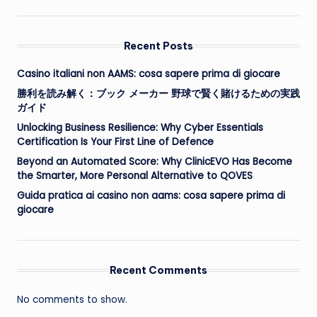
Recent Posts
Casino italiani non AAMS: cosa sapere prima di giocare
勝利を読み解く：ブック メーカー 野球で賢く賭けるための実践
ガイド
Unlocking Business Resilience: Why Cyber Essentials
Certification Is Your First Line of Defence
Beyond an Automated Score: Why ClinicEVO Has Become
the Smarter, More Personal Alternative to QOVES
Guida pratica ai casino non aams: cosa sapere prima di
giocare
Recent Comments
No comments to show.