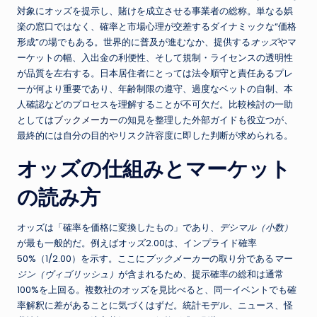
対象にオッズを提示し、賭けを成立させる事業者の総称。単なる娯
楽の窓口ではなく、確率と市場心理が交差するダイナミックな“価格
形成”の場でもある。世界的に普及が進むなか、提供する
オッズ
やマ
ーケットの幅、入出金の利便性、そして規制・ライセンスの透明性
が品質を左右する。日本居住者にとっては法令順守と責任あるプレ
ーが何より重要であり、年齢制限の遵守、過度なベットの自制、本
人確認などのプロセスを理解することが不可欠だ。比較検討の一助
としては
ブックメーカー
の知見を整理した外部ガイドも役立つが、
最終的には自分の目的やリスク許容度に即した判断が求められる。
オッズの仕組みとマーケット
の読み方
オッズは「確率を価格に変換したもの」であり、
デシマル（小数）
が最も一般的だ。例えばオッズ2.00は、インプライド確率
50%（1/2.00）を示す。ここに
ブックメーカー
の取り分である
マー
ジン（ヴィゴリッシュ）
が含まれるため、提示確率の総和は通常
100%を上回る。複数社のオッズを見比べると、同一イベントでも確
率解釈に差があることに気づくはずだ。統計モデル、ニュース、怪