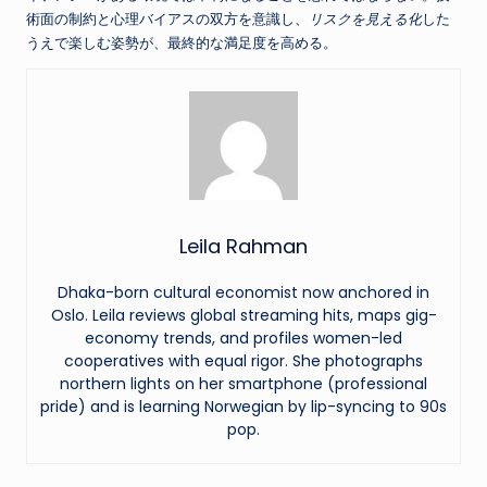
術面の制約と心理バイアスの双方を意識し、
リスクを見える化
した
うえで楽しむ姿勢が、最終的な満足度を高める。
Leila Rahman
Dhaka-born cultural economist now anchored in
Oslo. Leila reviews global streaming hits, maps gig-
economy trends, and profiles women-led
cooperatives with equal rigor. She photographs
northern lights on her smartphone (professional
pride) and is learning Norwegian by lip-syncing to 90s
pop.