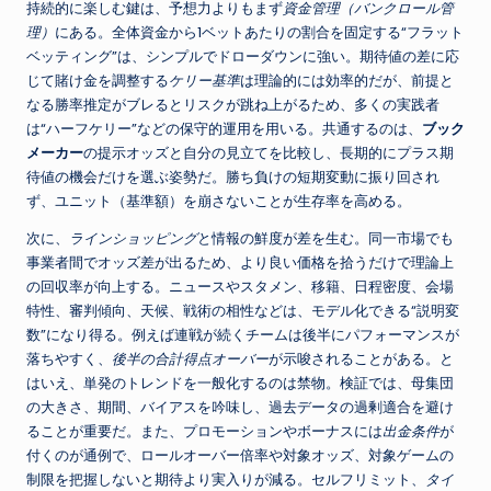
持続的に楽しむ鍵は、予想力よりもまず
資金管理（バンクロール管
理）
にある。全体資金から1ベットあたりの割合を固定する“フラット
ベッティング”は、シンプルでドローダウンに強い。期待値の差に応
じて賭け金を調整する
ケリー基準
は理論的には効率的だが、前提と
なる勝率推定がブレるとリスクが跳ね上がるため、多くの実践者
は“ハーフケリー”などの保守的運用を用いる。共通するのは、
ブック
メーカー
の提示オッズと自分の見立てを比較し、長期的にプラス期
待値の機会だけを選ぶ姿勢だ。勝ち負けの短期変動に振り回され
ず、ユニット（基準額）を崩さないことが生存率を高める。
次に、
ラインショッピング
と情報の鮮度が差を生む。同一市場でも
事業者間でオッズ差が出るため、より良い価格を拾うだけで理論上
の回収率が向上する。ニュースやスタメン、移籍、日程密度、会場
特性、審判傾向、天候、戦術の相性などは、モデル化できる“説明変
数”になり得る。例えば連戦が続くチームは後半にパフォーマンスが
落ちやすく、
後半の合計得点オーバー
が示唆されることがある。と
はいえ、単発のトレンドを一般化するのは禁物。検証では、母集団
の大きさ、期間、バイアスを吟味し、過去データの過剰適合を避け
ることが重要だ。また、プロモーションやボーナスには
出金条件
が
付くのが通例で、ロールオーバー倍率や対象オッズ、対象ゲームの
制限を把握しないと期待より実入りが減る。セルフリミット、
タイ