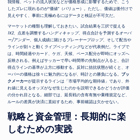
我情報、ベットの流入状況などが価格形成に影響するためで、こう
したズレに現れるのが“価値”（バリュー）。ただし、価値は後付けで
見えやすく、事前に見極めるにはデータと検証が不可欠だ。
マーケットの種類も理解しておきたい。試合結果を三択で捉える
1X2
、点差を調整する
ハンディキャップ
、得点合計を予測する
オーバ
ー/アンダー
、個人成績に賭ける
プレーヤープロップ
、そして配当や
ラインが刻々と動く
ライブベッティング
などが代表例だ。ライブで
は、時間経過やカード、ケガ、天候、ペース配分が即時にオッズへ
反映される。例えばサッカーで早い時間帯の先制点が入ると、合計
得点ラインの基準が上方に移動する。反対に拮抗状態が続くと、オ
ーバーの価格は徐々に魅力的になるが、時計との勝負になる。
ブッ
クメーカー
が提示するラインは「市場平均的な期待値」であり、外
れ値に見えるオッズがなぜ生じたのかを説明できるかどうかが評価
の分かれ目となる。細部では、延長戦の含有有無や棄権規定など、
ルールの差異が決済に直結するため、事前確認は欠かせない。
戦略と資金管理：長期的に楽
しむための実践