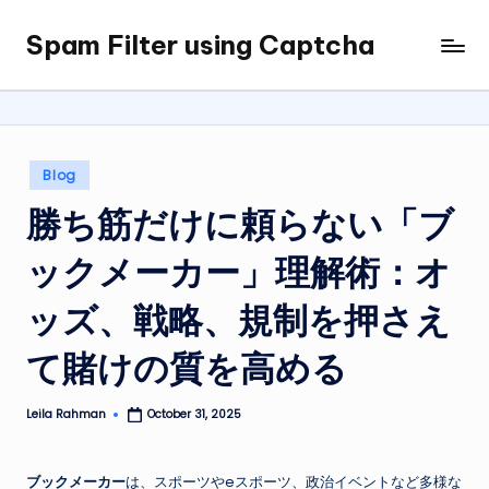
Spam Filter using Captcha
Skip
to
content
Posted
Blog
in
勝ち筋だけに頼らない「ブ
ックメーカー」理解術：オ
ッズ、戦略、規制を押さえ
て賭けの質を高める
Leila Rahman
October 31, 2025
Posted
by
ブックメーカー
は、スポーツやeスポーツ、政治イベントなど多様な