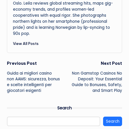
Oslo. Leila reviews global streaming hits, maps gig-
economy trends, and profiles women-led
cooperatives with equal rigor. She photographs
northern lights on her smartphone (professional
pride) and is learning Norwegian by lip-syncing to
90s pop.
View All Posts
Post
Previous Post
Next Post
Guida ai migliori casino
Non Gamstop Casinos No
navigation
non AAMS: sicurezza, bonus
Deposit: Your Essential
e scelte intelligenti per
Guide to Bonuses, Safety,
giocatori esigenti
and Smart Play
Search
Search