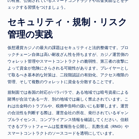
の有無、公開されているスマートコントラクトや出金実績などをチ
ェックする習慣をつけましょう。
セキュリティ・規制・リスク
管理の実践
仮想通貨カジノの最大の課題はセキュリティと法的整備です。ブロ
ックチェーン自体は高い耐改ざん性を持ちますが、カジノ運営側の
ウォレット管理やスマートコントラクトの脆弱性、第三者の攻撃に
よって資金が危険にさらされる可能性があります。プレイヤーとし
て取るべき基本的な対策は、二段階認証の有効化、アクセス権限の
管理、そして複数のウォレットに資金を分散することです。
規制面では各国の対応がバラバラで、ある地域では暗号資産による
賭博が合法である一方、別の地域では厳しく禁止されています。こ
れは出金時のトラブルや、税務申告時の扱いにも影響します。運営
の合法性を判断する際は、運営会社の所在、発行されているギャン
ブルライセンス、コンプライアンス情報を確認してください。信頼
できるプラットフォームは監査報告を公開し、乱数生成（RNG）や
スマートコントラクトのソースコードを透明にしています。