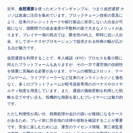
近年、
仮想通貨
を使ったオンラインギャンブル、つまり
仮想通貨 カ
ジノ
は急速に注目を集めています。ブロックチェーン技術の普及に
より、従来のクレジットカードや銀行振込に依存しない入出金が可
能になり、国際間での送金速度や手数料の面で大きなメリットがあ
ります。プレイヤー側の視点では、匿名性の向上、即時に近い入出
金、そしてボーナスやプロモーションで提供される特典の幅が広が
る点が魅力です。
仮想通貨を利用することで、本人確認（KYC）プロセスを最小限に
抑えたプラットフォームもありますが、その一方で運営側の信頼性
を慎重に見極める必要があります。ゲームの種類はスロット、テー
ブルゲーム、ライブディーラーなど従来のオンラインカジノと遜色
なく、多くのプラットフォームが暗号資産専用のボーナスやロイヤ
ルティ制度を用意しています。また、通貨の価格変動を利用した戦
略を立てやすい点も、投機的な側面を楽しむプレイヤーには魅力的
です。
ただし利便性が高い分、税務処理や会計の扱いが複雑になるケース
があるため、プレイ前に所在地の法律や規制を確認することが重要
です。安全に楽しむためには、運営のライセンス情報、第三者監査