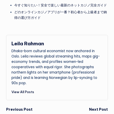
今すぐ知りたい！安全で楽しい最新のネットカジノ完全ガイド
どのオンラインカジノアプリが一番？初心者から上級者まで納
得の選び方ガイド
Leila Rahman
Dhaka-born cultural economist now anchored in
Oslo. Leila reviews global streaming hits, maps gig-
economy trends, and profiles women-led
cooperatives with equal rigor. She photographs
northern lights on her smartphone (professional
pride) and is learning Norwegian by lip-syncing to
90s pop.
View All Posts
Post
Previous Post
Next Post