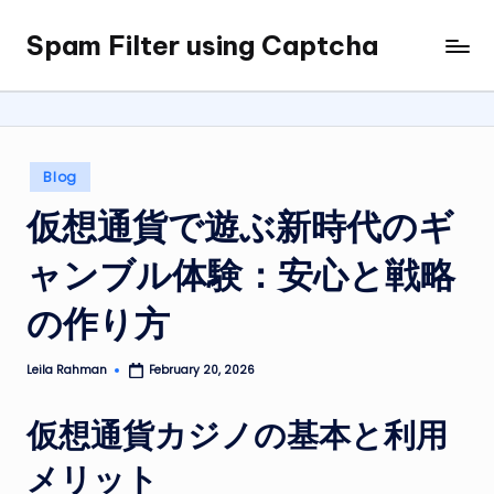
Spam Filter using Captcha
Skip
to
content
Posted
Blog
in
仮想通貨で遊ぶ新時代のギ
ャンブル体験：安心と戦略
の作り方
Leila Rahman
February 20, 2026
Posted
by
仮想通貨カジノの基本と利用
メリット