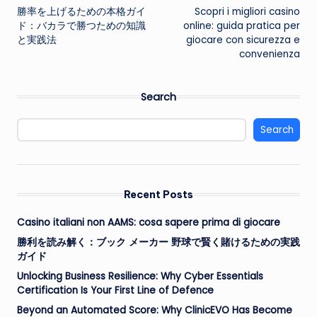
勝率を上げるための本格ガイ
Scopri i migliori casino
navigation
ド：バカラで勝つための知識
online: guida pratica per
と実践法
giocare con sicurezza e
convenienza
Search
Search
Recent Posts
Casino italiani non AAMS: cosa sapere prima di giocare
勝利を読み解く：ブック メーカー 野球で賢く賭けるための実践
ガイド
Unlocking Business Resilience: Why Cyber Essentials
Certification Is Your First Line of Defence
Beyond an Automated Score: Why ClinicEVO Has Become