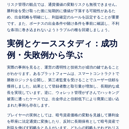
リスク管理の観点では、通貨価値の変動リスクも無視できません。
勝利金を受け取った後に短期的に価値が下落する可能性があるた
め、出金戦略を明確にし、利益確定のルールを設定することが重要
です。また、ボーナスの出金条件や賭け条件を事前に確認し、不利
な条項に巻き込まれないようトラブルの種を回避しましょう。
実例とケーススタディ：成功
例・失敗例から学ぶ
実際の事例を見ると、運営の透明性と技術力が成功の鍵であること
がわかります。あるプラットフォームは、スマートコントラクトで
勝敗ロジックを公開し、第三者監査を受けることでユーザー信頼を
獲得しました。結果として登録者数と取引量が増加し、長期的な成
長を実現しています。逆に、ウォレット管理がずさんでハッキング
被害に遭ったケースでは、出金停止と信頼低下により廃業に追い込
まれた事例も存在します。
プレイヤーの実例としては、暗号資産価格の変動を見越して勝利金
を即座に法定通貨に変換したり、反対に長期保有として暗号資産で
利益を伸ばす戦略をとる人がいます。どちらの戦略もそれぞれリス