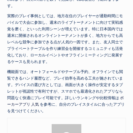
す。
実際のプレイ事例としては、地方在住のプレイヤーが通勤時間にモ
バイルで大会に参加し、週末のライブトーナメントに向けて実戦感
覚を磨く、といった利用シーンが増えています。特に日本国内では
週末に開催されるオンライントーナメントが多く、地方からでも高
レベルな競争に参加できる点が
人気
の一因です。また、友人同士で
プライベートテーブルを作り練習会を開催するコミュニティも活発
化しており、ローカルイベントやオフラインミーティングに発展す
るケースも見られます。
機能面では、オートフォールドやテーブル予約、オフラインでも閲
覧できるハンド履歴など、プレイ効率を高める工夫が施されていま
す。デバイスの選び方としては、画面が大きく操作が安定するタブ
レットが視認性で有利ですが、スマホでも最適化されたアプリなら
問題なく快適にプレイ可能です。詳しいランキングや比較情報は
ポ
ーカーアプリ 人気
を参考に、自分のプレイスタイルに合ったアプリ
を見つけてください。