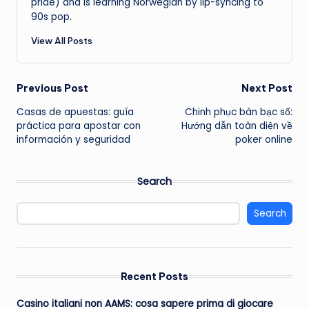
pride) and is learning Norwegian by lip-syncing to
90s pop.
View All Posts
Post
Previous Post
Next Post
Casas de apuestas: guía
Chinh phục bàn bạc số:
navigation
práctica para apostar con
Hướng dẫn toàn diện về
información y seguridad
poker online
Search
Search
Recent Posts
Casino italiani non AAMS: cosa sapere prima di giocare