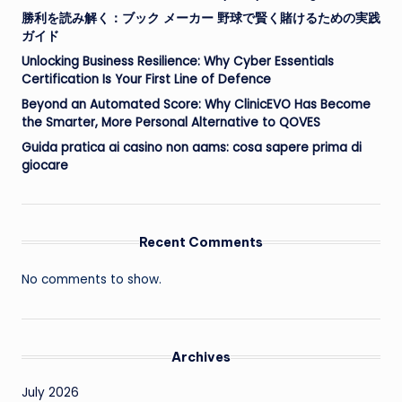
勝利を読み解く：ブック メーカー 野球で賢く賭けるための実践
ガイド
Unlocking Business Resilience: Why Cyber Essentials
Certification Is Your First Line of Defence
Beyond an Automated Score: Why ClinicEVO Has Become
the Smarter, More Personal Alternative to QOVES
Guida pratica ai casino non aams: cosa sapere prima di
giocare
Recent Comments
No comments to show.
Archives
July 2026