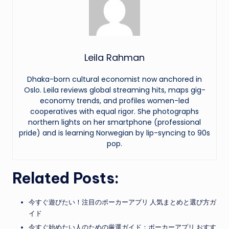
Leila Rahman
Dhaka-born cultural economist now anchored in
Oslo. Leila reviews global streaming hits, maps gig-
economy trends, and profiles women-led
cooperatives with equal rigor. She photographs
northern lights on her smartphone (professional
pride) and is learning Norwegian by lip-syncing to 90s
pop.
Related Posts:
今すぐ遊びたい！注目のポーカーアプリ 人気まとめと選び方ガ
イド
今すぐ始めたい人のための厳選ガイド：ポーカーアプリ おすす