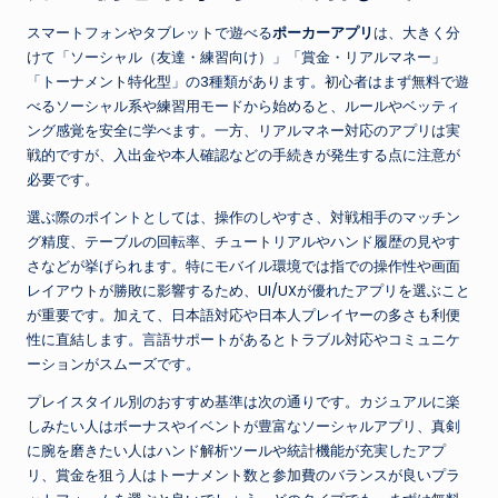
スマートフォンやタブレットで遊べる
ポーカーアプリ
は、大きく分
けて「ソーシャル（友達・練習向け）」「賞金・リアルマネー」
「トーナメント特化型」の3種類があります。初心者はまず無料で遊
べるソーシャル系や練習用モードから始めると、ルールやベッティ
ング感覚を安全に学べます。一方、リアルマネー対応のアプリは実
戦的ですが、入出金や本人確認などの手続きが発生する点に注意が
必要です。
選ぶ際のポイントとしては、操作のしやすさ、対戦相手のマッチン
グ精度、テーブルの回転率、チュートリアルやハンド履歴の見やす
さなどが挙げられます。特にモバイル環境では指での操作性や画面
レイアウトが勝敗に影響するため、UI/UXが優れたアプリを選ぶこと
が重要です。加えて、日本語対応や日本人プレイヤーの多さも利便
性に直結します。言語サポートがあるとトラブル対応やコミュニケ
ーションがスムーズです。
プレイスタイル別のおすすめ基準は次の通りです。カジュアルに楽
しみたい人はボーナスやイベントが豊富なソーシャルアプリ、真剣
に腕を磨きたい人はハンド解析ツールや統計機能が充実したアプ
リ、賞金を狙う人はトーナメント数と参加費のバランスが良いプラ