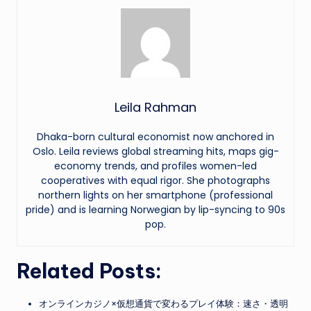
Leila Rahman
Dhaka-born cultural economist now anchored in
Oslo. Leila reviews global streaming hits, maps gig-
economy trends, and profiles women-led
cooperatives with equal rigor. She photographs
northern lights on her smartphone (professional
pride) and is learning Norwegian by lip-syncing to 90s
pop.
Related Posts:
オンラインカジノ×仮想通貨で変わるプレイ体験：速さ・透明