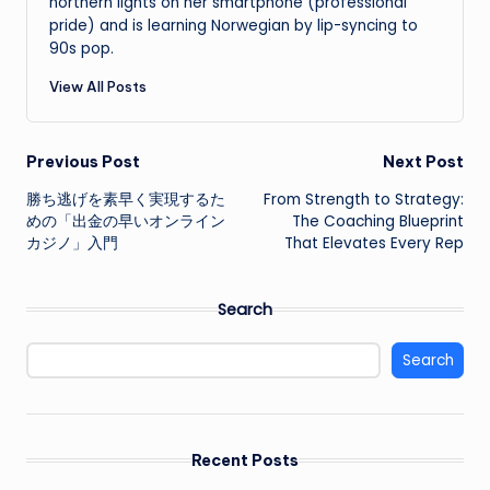
northern lights on her smartphone (professional
pride) and is learning Norwegian by lip-syncing to
90s pop.
View All Posts
Post
Previous Post
Next Post
勝ち逃げを素早く実現するた
From Strength to Strategy:
navigation
めの「出金の早いオンライン
The Coaching Blueprint
カジノ」入門
That Elevates Every Rep
Search
Search
Recent Posts