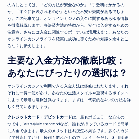
の方にとっては、「どの方法が安全なのか」「手数料はかかるの
か」「すぐに反映されるのか」といった不安や疑問があるでしょ
う。この記事では、オンラインカジノの入金に関するあらゆる情報
を徹底解説します。各決済方法の特徴から、安全に入金するための
注意点、さらには入金に関連するボーナスの活用法まで、あなたの
オンラインカジノライフを確実に成功に導くための知識を余すとこ
ろなくお伝えします。
主要な入金方法の徹底比較：
あなたにぴったりの選択は？
オンラインカジノで利用できる入金方法は多岐にわたります。それ
ぞれに一長一短があり、あなたの生活スタイルや重視するポイント
によって最適な選択は異なります。まずは、代表的な4つの方法を詳
しく見ていきましょう。
クレジットカード・デビットカード
は、最もポピュラーな方法の一
つです。VisaやMastercardなど、誰もが持っているカードで簡単
に入金できます。最大のメリットは
利便性の高さ
です。多くのカジ
ノで対応しており、操作も慣れたものでしょう。ただし、利用明細