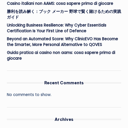
Casino italiani non AAMS: cosa sapere prima di giocare
勝利を読み解く：ブック メーカー 野球で賢く賭けるための実践
ガイド
Unlocking Business Resilience: Why Cyber Essentials
Certification Is Your First Line of Defence
Beyond an Automated Score: Why ClinicEVO Has Become
the Smarter, More Personal Alternative to QOVES
Guida pratica ai casino non aams: cosa sapere prima di
giocare
Recent Comments
No comments to show.
Archives