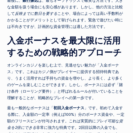
最後に、
銀行振込
は、最もオーソドックスで確実な方法です。大き
な金額を扱う場合にも安心感があります。しかし、他の方法と比較
して
反映までに数日を要する
ことや、場合によっては高い手数料が
かかることがデメリットとして挙げられます。緊急で遊びたい時に
は不向きですが、計画的な資金管理には適した方法です。
入金ボーナスを最大限に活用
するための戦略的アプローチ
オンラインカジノを楽しむ上で、見逃せない魅力が「入金ボーナ
ス」です。これはカジノ側がプレイヤーに提供する招待特典であ
り、うまく活用すれば手持ちの資金を増やし、より長く、より多く
のゲームを楽しむことができます。しかし、ボーナスには必ず「賭
け条件（ローリング要件）」と呼ばれるルールが付いていることを
理解することが、戦略的なプレイへの第一歩です。
最も一般的なボーナスは「
初回入金ボーナス
」です。初めて入金す
る際に、入金額の一定率（例えば100%）分のボーナス資金や、一定
額のフリースピンが付与されます。これは実質的に
プレイ可能な資
金を2倍にできる
非常に強力な特典です。2回目以降の入金でも、