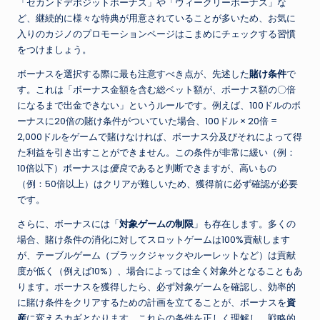
「セカンドデポジットボーナス」や「ウィークリーボーナス」な
ど、継続的に様々な特典が用意されていることが多いため、お気に
入りのカジノのプロモーションページはこまめにチェックする習慣
をつけましょう。
ボーナスを選択する際に最も注意すべき点が、先述した
賭け条件
で
す。これは「ボーナス金額を含む総ベット額が、ボーナス額の〇倍
になるまで出金できない」というルールです。例えば、100ドルのボ
ーナスに20倍の賭け条件がついていた場合、100ドル × 20倍 =
2,000ドルをゲームで賭けなければ、ボーナス分及びそれによって得
た利益を引き出すことができません。この条件が非常に緩い（例：
10倍以下）ボーナスは
優良
であると判断できますが、高いもの
（例：50倍以上）はクリアが難しいため、獲得前に必ず確認が必要
です。
さらに、ボーナスには「
対象ゲームの制限
」も存在します。多くの
場合、賭け条件の消化に対してスロットゲームは100%貢献します
が、テーブルゲーム（ブラックジャックやルーレットなど）は貢献
度が低く（例えば10%）、場合によっては全く対象外となることもあ
ります。ボーナスを獲得したら、必ず対象ゲームを確認し、効率的
に賭け条件をクリアするための計画を立てることが、ボーナスを
資
産
に変えるカギとなります。これらの条件を正しく理解し、戦略的