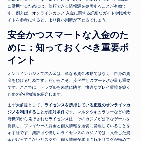
に活用するためには、信頼できる情報源を参照することが有効で
す。例えば、
オンラインカジノ 入金
に関する詳細なガイドや比較サ
イトを参考にすると、より良い判断が下せるでしょう。
安全かつスマートな入金のた
めに：知っておくべき重要ポ
イント
オンラインカジノでの入金は、単なる資金移動ではなく、自身の資
産を預ける行為です。だからこそ、
安全性
と
スマートさ
が最も重要
です。ここでは、トラブルを未然に防ぎ、快適なプレイ環境を築く
ための必須知識を紹介します。
まず大前提として、
ライセンスを所持している正規のオンラインカ
ジノを利用する
ことが絶対条件です。マルタやキュラソーなどの政
府機関から発行されたライセンスは、そのカジノが公平なゲームを
提供し、プレイヤーの資金と個人情報を適切に管理していることを
示す証です。無許可や怪しいライセンスのカジノでは、入金した資
金が戻ってこないリスクや、個人情報が悪用されるリスクが極めて