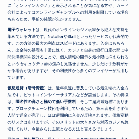
に「オンラインカジノ」と表示されることが気になる方や、カード
会社によってはオンラインギャンブルへの利用を制限している場合
もあるため、事前の確認が欠かせません。
電子ウォレット
は、現代のオンラインカジノ玩家から絶大な支持を
集めている方法です。NetellerやSkrillといったサービスが代表的で
す。この方法の最大の利点は
スピード
にあります。入金はもちろ
ん、出金時の処理も非常に速く、カジノと自身の銀行口座の間に中
間決済機関を設けることで、個人情報の開示を最小限に抑えられる
という
セキュリティ面の強み
も見逃せません。少しだけ手数料がか
かる場合がありますが、その利便性から多くのプレイヤーが活用し
ています。
仮想通貨（暗号資産）
は、近年急速に普及している最先端の入金方
法です。ビットコインやイーサリアムなどが該当します。その特徴
は、
匿名性の高さ
と
極めて低い手数料
、そして
超高速処理
にありま
す。ブロックチェーン技術を利用しているため、第三者を介さず個
人間で送金が完了し、ほぼ瞬間的に入金が反映されます。価格変動
のリスクはありますが、そのメリットの大きさから対応カジノも急
増しており、今後さらに主流となる方法と言えるでしょう。