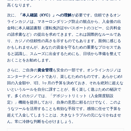
高くなります。
次に、
「本人確認（KYC）」への理解
が必要です。信頼できるオン
ラインカジノは、マネーロンダリング防止の観点から、入金後の出
金時に本人確認書類（運転免許証やパスポートのコピー、公共料金
の請求書など）の提出を求めてきます。これは国際的なルールであ
り、カジノの信頼性の高さを示すものでもあります。面倒に感じる
かもしれませんが、あなたの資金を守るための重要なプロセスであ
ると認識し、スムーズに出金するためにも、日頃から準備を整えて
おくことをお勧めします。
さらに、ご自身の
資金管理
も安全の一部です。オンラインカジノは
エンターテインメントであり、楽しむためのものです。あらかじめ1
回の入金額や、1日、1ヶ月の予算を決めておき、それを絶対に超えな
いというルールを自分に課すことが、長く楽しく遊ぶための秘訣で
す。多くのカジノでは、「デポジットリミット（入金限度額設
定）」機能を提供しており、自身の意思に頼るだけでなく、このよ
うなツールを活用することも有効な手段です。感情に任せて予算を
超えて入金してしまうことは、大きなトラブルの元になりかねませ
ん。常に冷静な判断を心がけましょう。